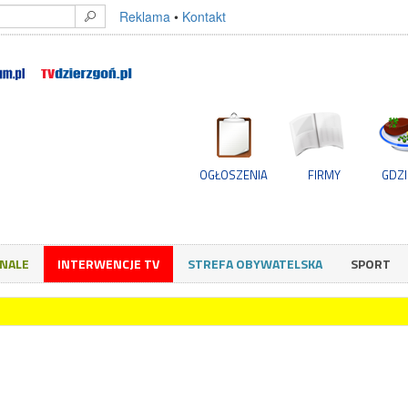
Reklama
•
Kontakt
OGŁOSZENIA
FIRMY
GDZI
GNALE
INTERWENCJE TV
STREFA OBYWATELSKA
SPORT
T i gdzie szukać pomocy?