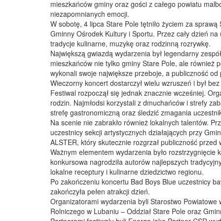
mieszkańców gminy oraz gości z całego powiatu malbors
niezapomnianych emocji.
W sobotę, 4 lipca Stare Pole tętniło życiem za spraw
Gminny Ośrodek Kultury i Sportu. Przez cały dzień na u
tradycje kulinarne, muzykę oraz rodzinną rozrywkę.
Największą gwiazdą wydarzenia był legendarny zespół
mieszkańców nie tylko gminy Stare Pole, ale również p
wykonali swoje największe przeboje, a publiczność o
Wieczorny koncert dostarczył wielu wzruszeń i był be
Festiwal rozpoczął się jednak znacznie wcześniej. Or
rodzin. Najmłodsi korzystali z dmuchańców i strefy za
strefę gastronomiczną oraz śledzić zmagania uczestni
Na scenie nie zabrakło również lokalnych talentów. Pr
uczestnicy sekcji artystycznych działających przy Gmi
ALSTER, który skutecznie rozgrzał publiczność przed
Ważnym elementem wydarzenia było rozstrzygnięcie ko
konkursowa nagrodziła autorów najlepszych tradycyjn
lokalne receptury i kulinarne dziedzictwo regionu.
Po zakończeniu koncertu Bad Boys Blue uczestnicy baw
zakończyła pełen atrakcji dzień.
Organizatorami wydarzenia byli Starostwo Powiatowe
Rolniczego w Lubaniu – Oddział Stare Pole oraz Gminn