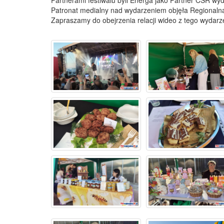
Partnerami festiwalu byli Energa jako Partner CSR wy
Patronat medialny nad wydarzeniem objęła Regionalna
Zapraszamy do obejrzenia relacji wideo z tego wydarz