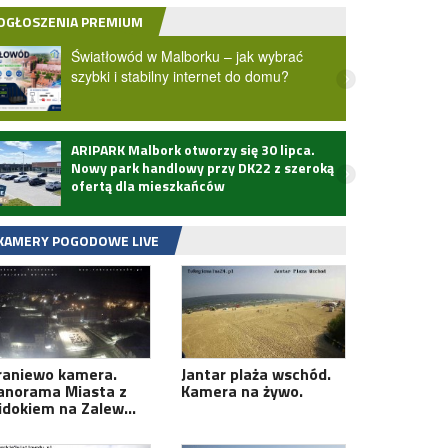
OGŁOSZENIA PREMIUM
Światłowód w Malborku – jak wybrać
szybki i stabilny internet do domu?
ARIPARK Malbork otworzy się 30 lipca.
Zmarł
Nowy park handlowy przy DK22 z szeroką
ofertą dla mieszkańców
KAMERY POGODOWE LIVE
raniewo kamera.
Jantar plaża wschód.
anorama Miasta z
Kamera na żywo.
idokiem na Zalew…