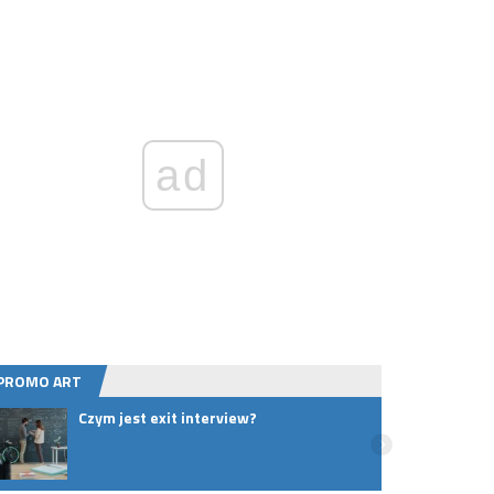
ad
PROMO ART
Czym jest exit interview?
Rusza
Zamkn
Kotar
objaz