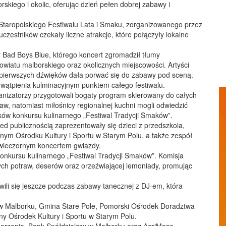
kiego i okolic, oferując dzień pełen dobrej zabawy i
ą Staropolskiego Festiwalu Lata i Smaku, zorganizowanego przez
czestników czekały liczne atrakcje, które połączyły lokalne
 Bad Boys Blue, którego koncert zgromadził tłumy
owiatu malborskiego oraz okolicznych miejscowości. Artyści
d pierwszych dźwięków dała porwać się do zabawy pod sceną.
z wątpienia kulminacyjnym punktem całego festiwalu.
ganizatorzy przygotowali bogaty program skierowany do całych
baw, natomiast miłośnicy regionalnej kuchni mogli odwiedzić
ków konkursu kulinarnego „Festiwal Tradycji Smaków”.
zed publicznością zaprezentowały się dzieci z przedszkola,
nnym Ośrodku Kultury i Sportu w Starym Polu, a także zespół
 wieczornym koncertem gwiazdy.
nkursu kulinarnego „Festiwal Tradycji Smaków”. Komisja
ych potraw, deserów oraz orzeźwiającej lemoniady, promując
ili się jeszcze podczas zabawy tanecznej z DJ-em, która
 w Malborku, Gmina Stare Pole, Pomorski Ośrodek Doradztwa
y Ośrodek Kultury i Sportu w Starym Polu.