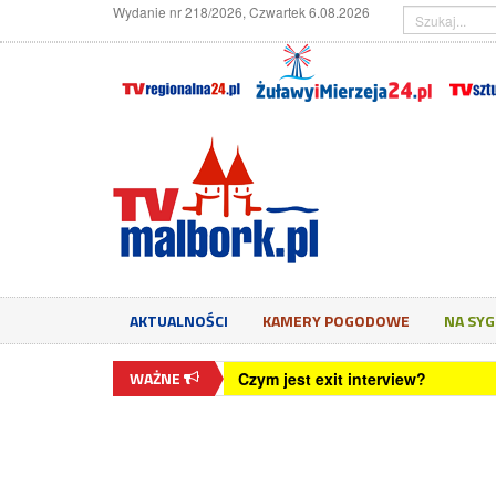
Wydanie nr 218/2026, Czwartek 6.08.2026
AKTUALNOŚCI
KAMERY POGODOWE
NA SY
WAŻNE
Jak rozpoznać mobbing w pracy I