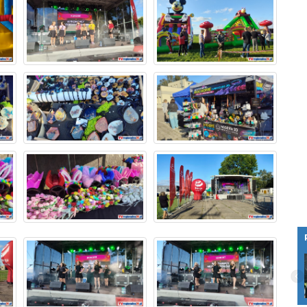
„Ranczo 11 Zemsta wiedźm” – Wojciech
Adamczyk zdradza kulisy powrotu
kultowego serialu. Zobacz nasz wywiad!