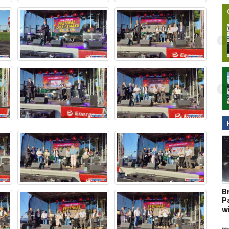
Nielegalna bimbrownia zlikwidowana na
Pomorzu. KAS i Żandarmeria Wojskowa
zatrzymały dwie osoby
B
P
w