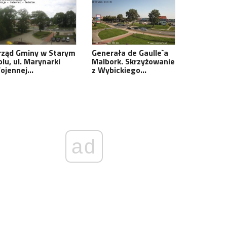
rząd Gminy w Starym
Generała de Gaulle`a
lu, ul. Marynarki
Malbork. Skrzyżowanie
ojennej…
z Wybickiego…
ad