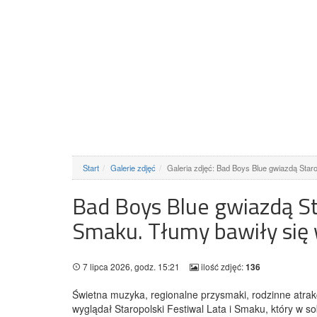
Start
Galerie zdjęć
Galeria zdjęć: Bad Boys Blue gwiazdą Sta
Bad Boys Blue gwiazdą St
Smaku. Tłumy bawiły się 
7 lipca 2026, godz. 15:21
ilość zdjęć:
136
Świetna muzyka, regionalne przysmaki, rodzinne atrak
wyglądał Staropolski Festiwal Lata i Smaku, który w s