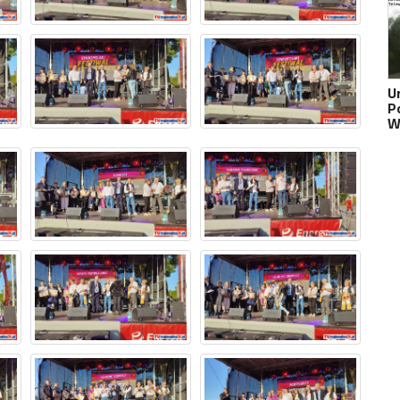
U
Po
W