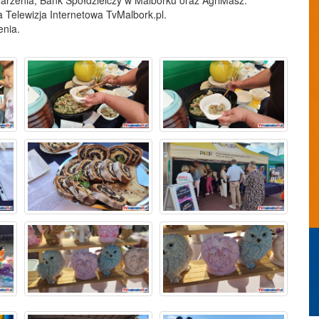
darzenia, Bank Spółdzielczy w Malborku oraz AgriMasz.
 Telewizja Internetowa TvMalbork.pl.
enia.