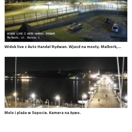
Widok live z Auto Handel Rydwan. Wjazd na mosty. Malbork,…
Molo i plaża w Sopocie. Kamera na żywo.