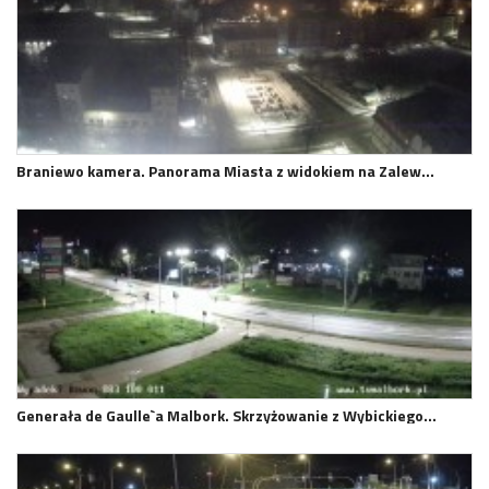
Braniewo kamera. Panorama Miasta z widokiem na Zalew…
Generała de Gaulle`a Malbork. Skrzyżowanie z Wybickiego…