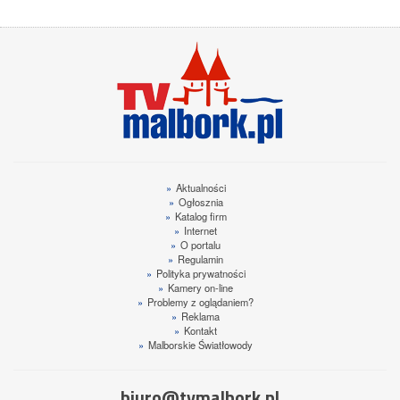
»
Aktualności
»
Ogłosznia
»
Katalog firm
»
Internet
»
O portalu
»
Regulamin
»
Polityka prywatności
»
Kamery on-line
»
Problemy z oglądaniem?
»
Reklama
»
Kontakt
»
Malborskie Światłowody
biuro@tvmalbork.pl