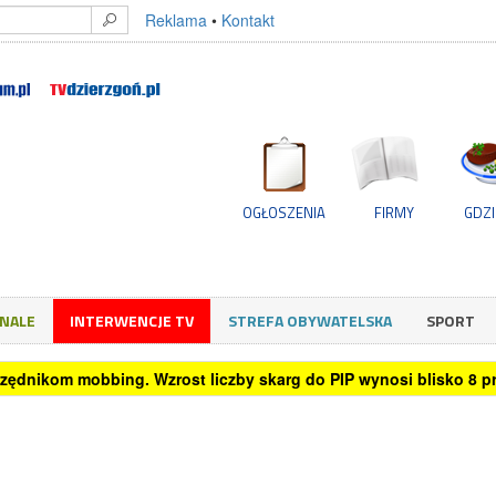
Reklama
•
Kontakt
OGŁOSZENIA
FIRMY
GDZI
GNALE
INTERWENCJE TV
STREFA OBYWATELSKA
SPORT
rzystuje sztuczną inteligencję przy podejmowaniu decyzji zakup