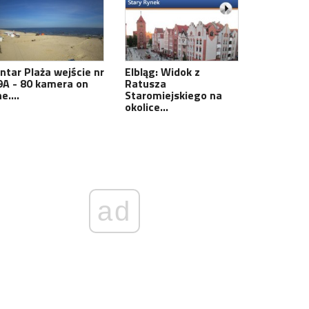
antar Plaża wejście nr
Elbląg: Widok z
9A - 80 kamera on
Ratusza
ne.…
Staromiejskiego na
okolice…
ad