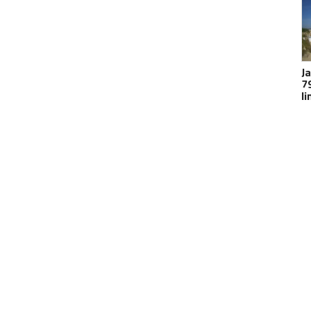
J
7
li