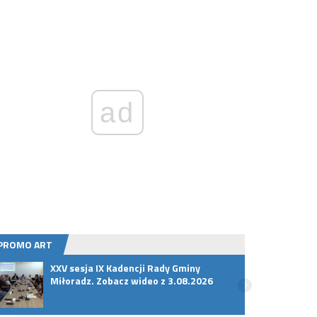
ad
PROMO ART
XXV sesja IX Kadencji Rady Gminy
Premi
Miłoradz. Zobacz wideo z 3.08.2026
w wyj
Powró