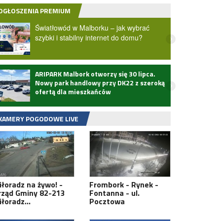
OGŁOSZENIA PREMIUM
Światłowód w Malborku – jak wybrać
szybki i stabilny internet do domu?
ARIPARK Malbork otworzy się 30 lipca.
Zmarł
Nowy park handlowy przy DK22 z szeroką
ofertą dla mieszkańców
KAMERY POGODOWE LIVE
iłoradz na żywo! -
Frombork - Rynek -
rząd Gminy 82-213
Fontanna - ul.
iłoradz…
Pocztowa