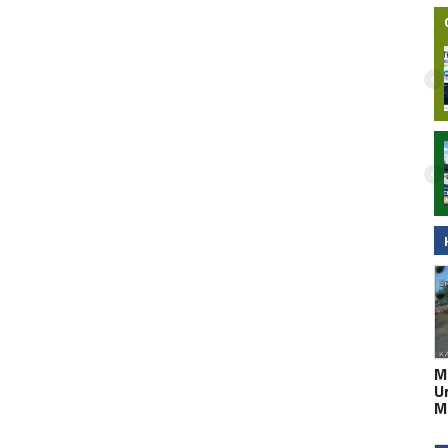
Nielegalna bimbrownia zlikwidowana na
Pomorzu. KAS i Żandarmeria Wojskowa
zatrzymały dwie osoby
M
U
M