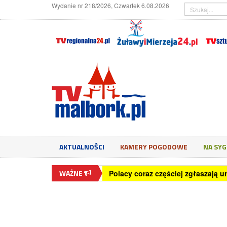
Wydanie nr 218/2026, Czwartek 6.08.2026
AKTUALNOŚCI
KAMERY POGODOWE
NA SY
WAŻNE
65,5 proc. młodych Polaków wyko