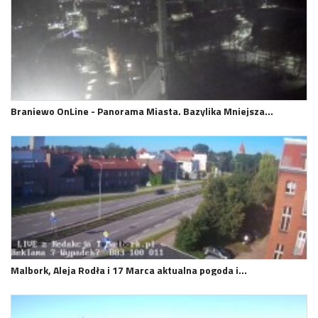
Braniewo OnLine - Panorama Miasta. Bazylika Mniejsza…
Malbork, Aleja Rodła i 17 Marca aktualna pogoda i…