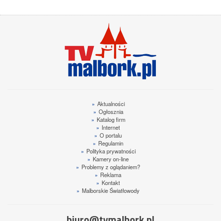
»
Aktualności
»
Ogłosznia
»
Katalog firm
»
Internet
»
O portalu
»
Regulamin
»
Polityka prywatności
»
Kamery on-line
»
Problemy z oglądaniem?
»
Reklama
»
Kontakt
»
Malborskie Światłowody
biuro@tvmalbork.pl