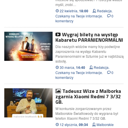
myśli, zrobi…
22 kwietnia,
Redakcja.
18:00
Czekamy na Twoje informacje.
0
komentarzy
Wygraj bilety na występ
Kabaretu PARANIENORMALNI
Dla naszych widzów mamy trzy podwójne
zaproszenia na występ Kabaretu
Paranienormalni w Sztumie już w najbliższą
sobotę.
30 marca,
Redakcja.
14:40
Czekamy na Twoje informacje.
0
komentarzy
Tadeusz Wize z Malborka
zgarnia Xiaomi Redmi 7 3/32
GB.
W konkursie zorganizowanym przez
Malborskie Światłowody do wygrana był
telefon Xiaomi Redmi 7 3/32 GB.
12 stycznia,
Malborskie
09:34