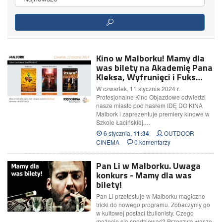
Kino w Malborku! Mamy dla
was bilety na Akademię Pana
Kleksa, Wyfrunięci i Fuks…
W czwartek, 11 stycznia 2024 r.
Profesjonalne Kino Objazdowe odwiedzi
nasze miasto pod hasłem IDĘ DO KINA
Malbork i zaprezentuje premiery kinowe w
Szkole Łacińskiej.…
6 stycznia,
OUTDOOR
11:34
CINEMA
0 komentarzy
Pan Li w Malborku. Uwaga
konkurs - Mamy dla was
bilety!
Pan Li przetestuje w Malborku magiczne
tricki do nowego programu. Zobaczymy go
w kultowej postaci iżulionisty. Czego
możecie się spodziewać? Przeczyta wasze