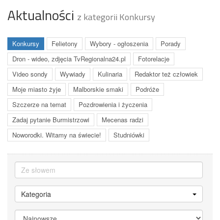
Aktualności
z kategorii Konkursy
Konkursy
Felietony
Wybory - ogłoszenia
Porady
Dron - wideo, zdjęcia TvRegionalna24.pl
Fotorelacje
Video sondy
Wywiady
Kulinaria
Redaktor też człowiek
Moje miasto żyje
Malborskie smaki
Podróże
Szczerze na temat
Pozdrowienia i życzenia
Zadaj pytanie Burmistrzowi
Mecenas radzi
Noworodki. Witamy na świecie!
Studniówki
Kategoria