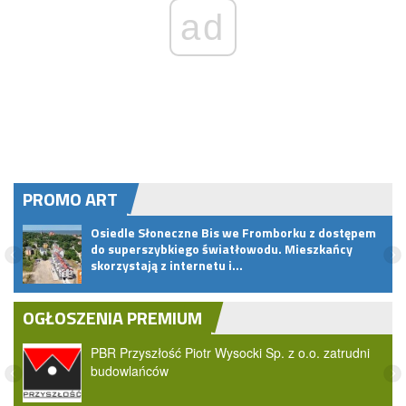
ad
PROMO ART
Osiedle Słoneczne Bis we Fromborku z dostępem
do superszybkiego światłowodu. Mieszkańcy
skorzystają z internetu i…
OGŁOSZENIA PREMIUM
PBR Przyszłość Piotr Wysocki Sp. z o.o. zatrudni
budowlańców