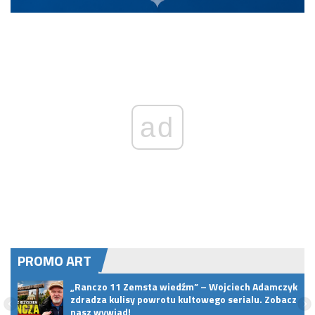
ad
PROMO ART
„Ranczo 11 Zemsta wiedźm” – Wojciech Adamczyk
zdradza kulisy powrotu kultowego serialu. Zobacz
nasz wywiad!