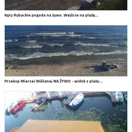
Kąty Rybackie pogoda na żywo. Wejście na plażę…
Przekop Mierzei Wiślanej NA ŻYWO - widok z plaży…