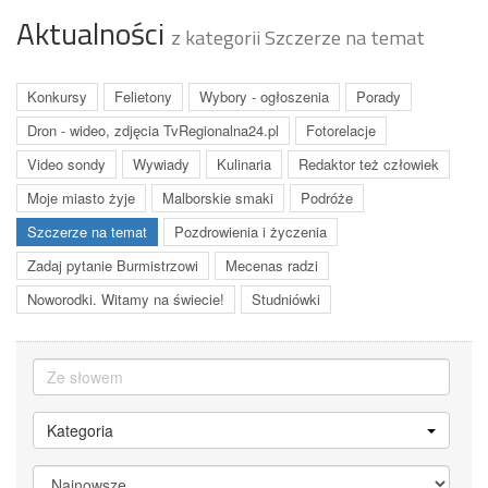
Aktualności
z kategorii Szczerze na temat
Konkursy
Felietony
Wybory - ogłoszenia
Porady
Dron - wideo, zdjęcia TvRegionalna24.pl
Fotorelacje
Video sondy
Wywiady
Kulinaria
Redaktor też człowiek
Moje miasto żyje
Malborskie smaki
Podróże
Szczerze na temat
Pozdrowienia i życzenia
Zadaj pytanie Burmistrzowi
Mecenas radzi
Noworodki. Witamy na świecie!
Studniówki
Kategoria