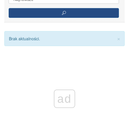
Za
×
Brak aktualności.
ad