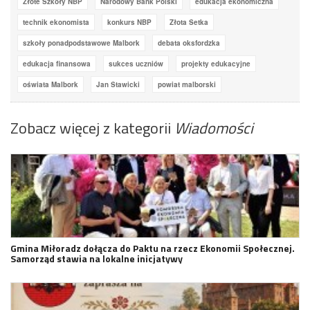
Złote Szkoły NBP
Narodowy Bank Polski
edukacja ekonomiczna
technik ekonomista
konkurs NBP
Złota Setka
szkoły ponadpodstawowe Malbork
debata oksfordzka
edukacja finansowa
sukces uczniów
projekty edukacyjne
oświata Malbork
Jan Stawicki
powiat malborski
Zobacz więcej z kategorii
Wiadomości
Gmina Miłoradz dołącza do Paktu na rzecz Ekonomii Społecznej.
Samorząd stawia na lokalne inicjatywy