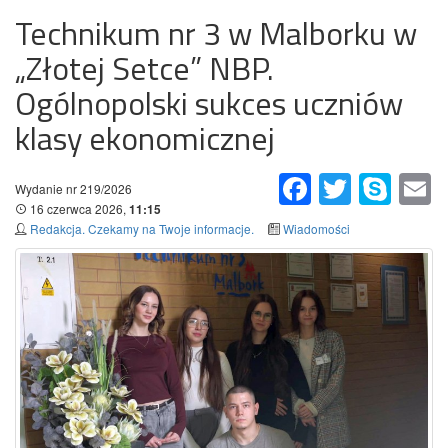
Technikum nr 3 w Malborku w
„Złotej Setce” NBP.
Ogólnopolski sukces uczniów
klasy ekonomicznej
Facebook
Twitter
Skype
Em
Wydanie nr 219/2026
16 czerwca 2026,
11:15
Redakcja. Czekamy na Twoje informacje.
Wiadomości