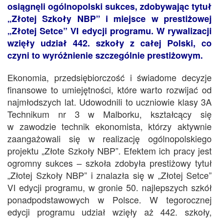
osiągnęli ogólnopolski sukces, zdobywając tytuł
„Złotej Szkoły NBP” i miejsce w prestiżowej
„Złotej Setce” VI edycji programu. W rywalizacji
wzięły udział 442. szkoły z całej Polski, co
czyni to wyróżnienie szczególnie prestiżowym.
Ekonomia, przedsiębiorczość i świadome decyzje
finansowe to umiejętności, które warto rozwijać od
najmłodszych lat. Udowodnili to uczniowie klasy 3A
Technikum nr 3 w Malborku, kształcący się
w zawodzie technik ekonomista, którzy aktywnie
zaangażowali się w realizację ogólnopolskiego
projektu „Złote Szkoły NBP”. Efektem ich pracy jest
ogromny sukces – szkoła zdobyła prestiżowy tytuł
„Złotej Szkoły NBP” i znalazła się w „Złotej Setce”
VI edycji programu, w gronie 50. najlepszych szkół
ponadpodstawowych w Polsce. W tegorocznej
edycji programu udział wzięły aż 442. szkoły,