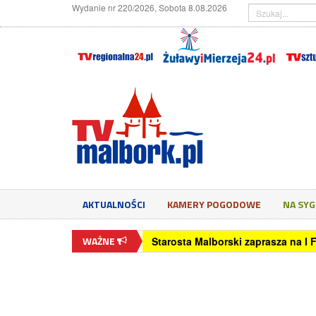
Wydanie nr 220/2026, Sobota 8.08.2026
AKTUALNOŚCI
KAMERY POGODOWE
NA SY
WAŻNE
Starosta Malborski zaprasza na I