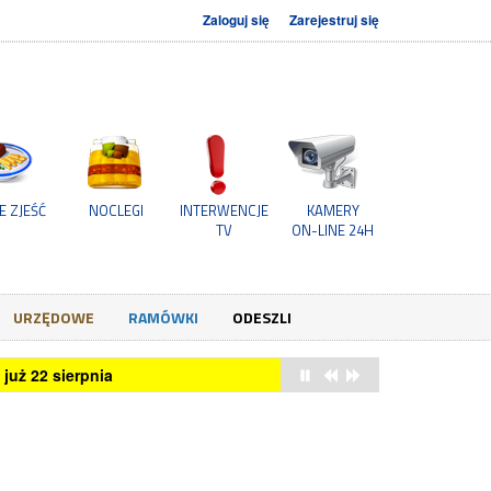
Zaloguj się
Zarejestruj się
E ZJEŚĆ
NOCLEGI
INTERWENCJE
KAMERY
TV
ON-LINE 24H
URZĘDOWE
RAMÓWKI
ODESZLI
już 22 sierpnia