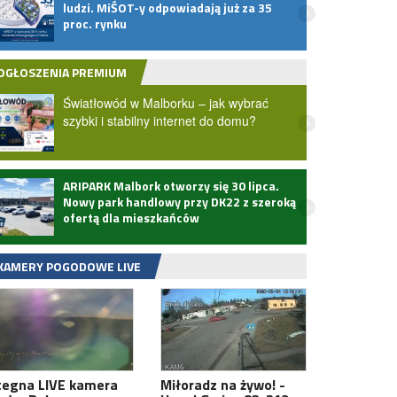
ludzi. MiŚOT-y odpowiadają już za 35
odpor
proc. rynku
dużo?
OGŁOSZENIA PREMIUM
Światłowód w Malborku – jak wybrać
szybki i stabilny internet do domu?
ARIPARK Malbork otworzy się 30 lipca.
Zmarł
Nowy park handlowy przy DK22 z szeroką
ofertą dla mieszkańców
KAMERY POGODOWE LIVE
tegna LIVE kamera
Miłoradz na żywo! -