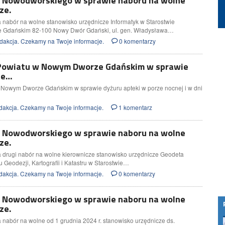
y Nowodworskiego w sprawie naboru na wolne
ze.
 nabór na wolne stanowisko urzędnicze Informatyk w Starostwie
Gdańskim 82-100 Nowy Dwór Gdański, ul. gen. Władysława…
akcja. Czekamy na Twoje informacje.
0 komentarzy
Powiatu w Nowym Dworze Gdańskim w sprawie
ze…
Nowym Dworze Gdańskim w sprawie dyżuru apteki w porze nocnej i w dni
akcja. Czekamy na Twoje informacje.
1 komentarz
y Nowodworskiego w sprawie naboru na wolne
ze.
 drugi nabór na wolne kierownicze stanowisko urzędnicze Geodeta
 Geodezji, Kartografii i Katastru w Starostwie…
akcja. Czekamy na Twoje informacje.
0 komentarzy
y Nowodworskiego w sprawie naboru na wolne
ze.
Salonowy efekt w Twojej łazience. Jak
nabór na wolne od 1 grudnia 2024 r. stanowisko urzędnicze ds.