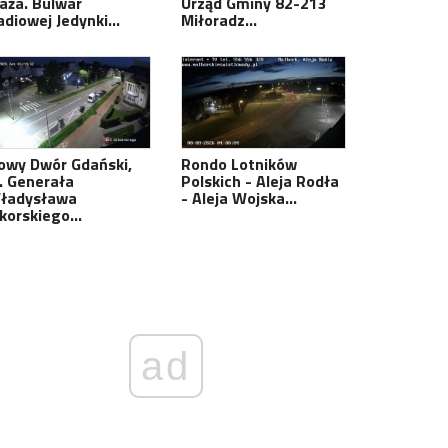
laża. Bulwar
Urząd Gminy 82-213
adiowej Jedynki…
Miłoradz…
owy Dwór Gdański,
Rondo Lotników
l. Generała
Polskich - Aleja Rodła
ładysława
- Aleja Wojska…
ikorskiego…
ad