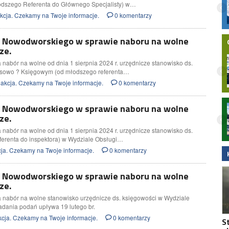
samodzielnie zregenerować włosy i
odszego Referenta do Głównego Specjalisty) w…
dodać im objętości?
cja. Czekamy na Twoje informacje.
0 komentarzy
y Nowodworskiego w sprawie naboru na wolne
ze.
nabór na wolne od dnia 1 sierpnia 2024 r. urzędnicze stanowisko ds.
nsowo ? Księgowym (od młodszego referenta…
akcja. Czekamy na Twoje informacje.
0 komentarzy
y Nowodworskiego w sprawie naboru na wolne
Nielegalna bimbrownia zlikwidowana na
Pomorzu. KAS i Żandarmeria Wojskowa
ze.
zatrzymały dwie osoby
nabór na wolne od dnia 1 sierpnia 2024 r. urzędnicze stanowisko ds.
ferenta do inspektora) w Wydziale Obsługi…
ja. Czekamy na Twoje informacje.
0 komentarzy
y Nowodworskiego w sprawie naboru na wolne
ze.
 nabór na wolne stanowisko urzędnicze ds. księgowości w Wydziale
adania podań upływa 19 lutego br.
cja. Czekamy na Twoje informacje.
0 komentarzy
S