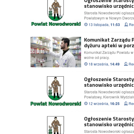
Ogłoszenie Starost
stanowisko urzędnic
Starosta Nowodworski ogłasza
Powiatowym w Nowym Dworze 
13 listopada,
Red
11:53
Komunikat Zarządu 
dyżuru apteki w por
Komunikat Zarządu Powiatu w 
wolne od pracy.
18 września,
Red
14:49
Ogłoszenie Starost
stanowisko urzędnic
Starosta Nowodworski ogłasza
Powiatowy, Kierownik Wydziału
12 września,
Red
16:25
Ogłoszenie Starost
stanowisko urzędnic
Starosta Nowodworski ogłasza 