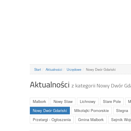
Start
Aktualności
Urzędowe
Nowy Dwór Gdański
Aktualności
z kategorii Nowy Dwór Gd
Malbork
Nowy Staw
Lichnowy
Stare Pole
M
Nowy Dwór Gdański
Mikołajki Pomorskie
Stegna
Przetargi - Ogłoszenia
Gmina Malbork
Sejmik Woj