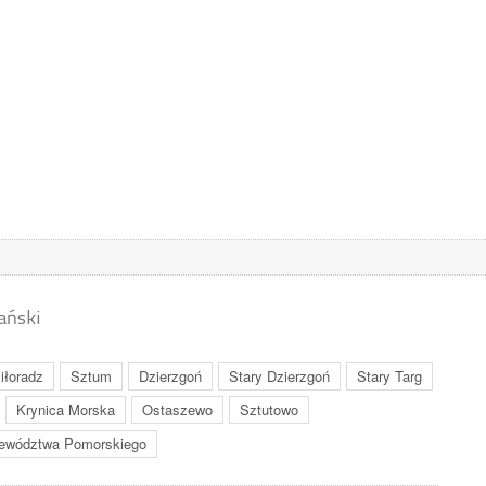
ański
iłoradz
Sztum
Dzierzgoń
Stary Dzierzgoń
Stary Targ
Krynica Morska
Ostaszewo
Sztutowo
ewództwa Pomorskiego