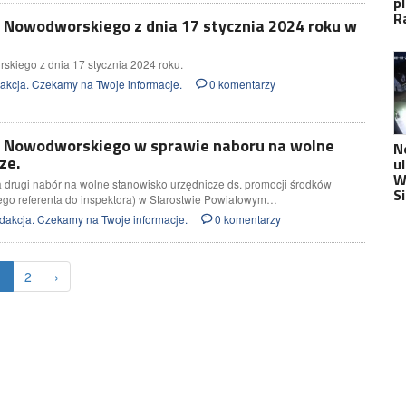
p
R
 Nowodworskiego z dnia 17 stycznia 2024 roku w
skiego z dnia 17 stycznia 2024 roku.
kcja. Czekamy na Twoje informacje.
0 komentarzy
y Nowodworskiego w sprawie naboru na wolne
N
ze.
u
W
 drugi nabór na wolne stanowisko urzędnicze ds. promocji środków
S
go referenta do inspektora) w Starostwie Powiatowym…
akcja. Czekamy na Twoje informacje.
0 komentarzy
1
2
›