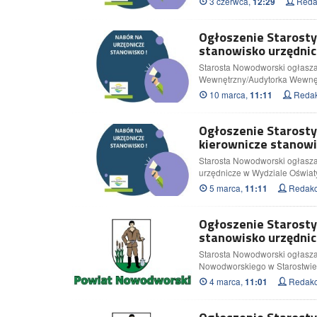
3 czerwca,
Redak
12:29
Ogłoszenie Starost
stanowisko urzędnic
Starosta Nowodworski ogłasza
Wewnętrzny/Audytorka Wewnę
10 marca,
Redak
11:11
Ogłoszenie Starost
kierownicze stanowi
Starosta Nowodworski ogłasza 
urzędnicze w Wydziale Oświa
5 marca,
Redakc
11:11
Ogłoszenie Starost
stanowisko urzędnic
Starosta Nowodworski ogłasza
Nowodworskiego w Starostwi
4 marca,
Redakc
11:01