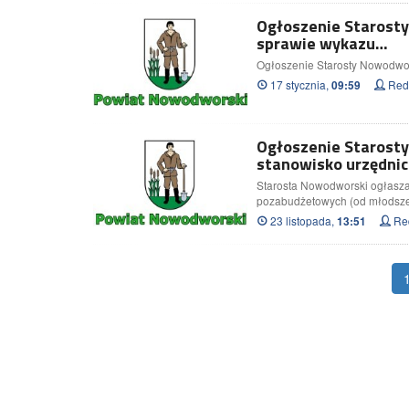
Ogłoszenie Starosty
sprawie wykazu…
Ogłoszenie Starosty Nowodwor
17 stycznia,
Reda
09:59
Ogłoszenie Starost
stanowisko urzędnic
Starosta Nowodworski ogłasza
pozabudżetowych (od młodsze
23 listopada,
Red
13:51