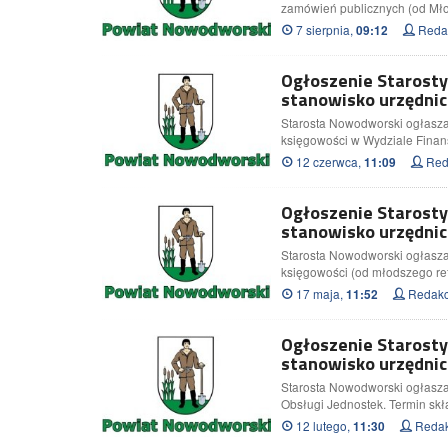
zamówień publicznych (od Mł
7 sierpnia,
Redak
09:12
Ogłoszenie Starost
stanowisko urzędnic
Starosta Nowodworski ogłasza 
księgowości w Wydziale Fina
12 czerwca,
Red
11:09
Ogłoszenie Starost
stanowisko urzędnic
Starosta Nowodworski ogłasza 
księgowości (od młodszego re
17 maja,
Redakc
11:52
Ogłoszenie Starost
stanowisko urzędnic
Starosta Nowodworski ogłasza
Obsługi Jednostek. Termin skł
12 lutego,
Redak
11:30