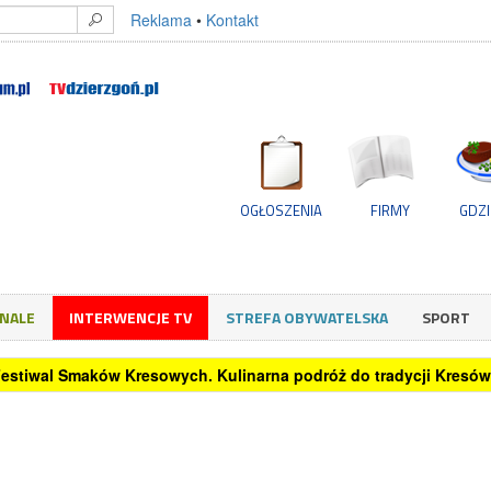
Reklama
•
Kontakt
OGŁOSZENIA
FIRMY
GDZI
GNALE
INTERWENCJE TV
STREFA OBYWATELSKA
SPORT
 Festiwal Smaków Kresowych. Kulinarna podróż do tradycji Kresów 