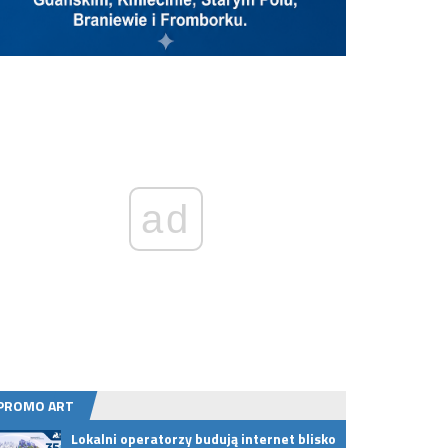
ad
PROMO ART
Lokalni operatorzy budują internet blisko
Selen