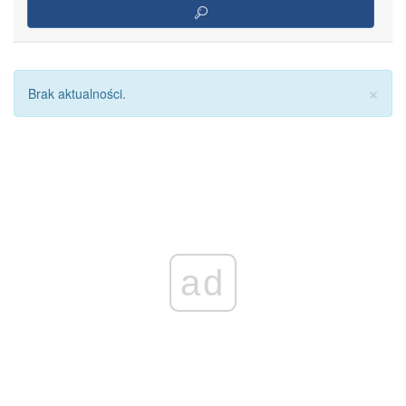
Za
×
Brak aktualności.
ad