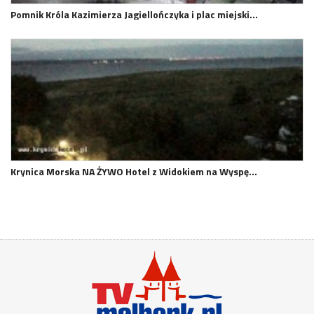
Pomnik Króla Kazimierza Jagiellończyka i plac miejski…
Krynica Morska NA ŻYWO Hotel z Widokiem na Wyspę…