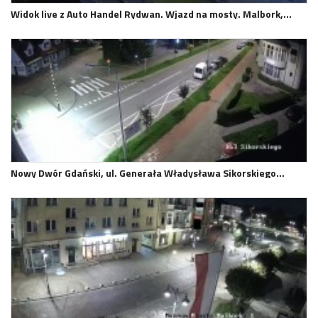
Widok live z Auto Handel Rydwan. Wjazd na mosty. Malbork,…
Nowy Dwór Gdański, ul. Generała Władysława Sikorskiego…