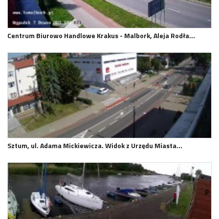
Centrum Biurowo Handlowe Krakus - Malbork, Aleja Rodła…
Sztum, ul. Adama Mickiewicza. Widok z Urzędu Miasta…