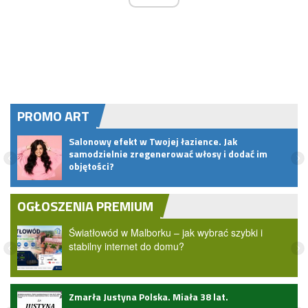
PROMO ART
.
Salonowy efekt w Twojej łazience. Jak
samodzielnie zregenerować włosy i dodać im
objętości?
OGŁOSZENIA PREMIUM
Światłowód w Malborku – jak wybrać szybki i
stabilny internet do domu?
Zmarła Justyna Polska. Miała 38 lat.