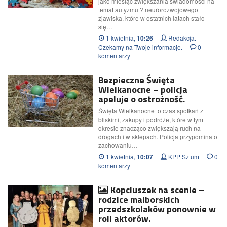
jako miesiąc zwiększania świadomości na
temat autyzmu ? neurorozwojowego
zjawiska, które w ostatnich latach stało
się…
1 kwietnia,
Redakcja.
10:26
Czekamy na Twoje informacje.
0
komentarzy
Bezpieczne Święta
Wielkanocne – policja
apeluje o ostrożność.
Święta Wielkanocne to czas spotkań z
bliskimi, zakupy i podróże, które w tym
okresie znacząco zwiększają ruch na
drogach i w sklepach. Policja przypomina o
zachowaniu…
1 kwietnia,
KPP Sztum
0
10:07
komentarzy
Kopciuszek na scenie –
rodzice malborskich
przedszkolaków ponownie w
roli aktorów.