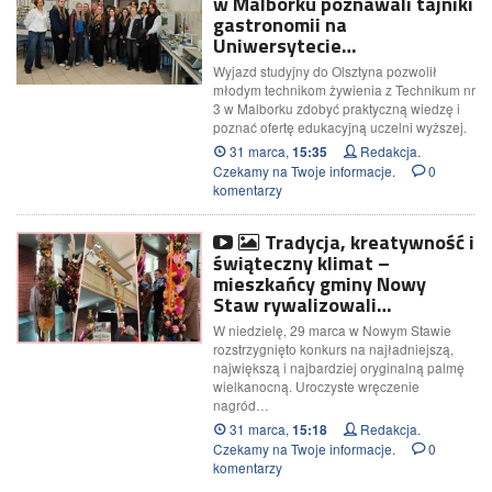
w Malborku poznawali tajniki
gastronomii na
Uniwersytecie…
Wyjazd studyjny do Olsztyna pozwolił
młodym technikom żywienia z Technikum nr
3 w Malborku zdobyć praktyczną wiedzę i
poznać ofertę edukacyjną uczelni wyższej.
31 marca,
Redakcja.
15:35
Czekamy na Twoje informacje.
0
komentarzy
Tradycja, kreatywność i
świąteczny klimat –
mieszkańcy gminy Nowy
Staw rywalizowali…
W niedzielę, 29 marca w Nowym Stawie
rozstrzygnięto konkurs na najładniejszą,
największą i najbardziej oryginalną palmę
wielkanocną. Uroczyste wręczenie
nagród…
31 marca,
Redakcja.
15:18
Czekamy na Twoje informacje.
0
komentarzy