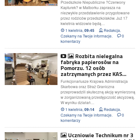
Przedszkole Niepubliczne ?Czerwony
Kapturek? w Malborku zaprasza na
niezwykłe przedstawienie przygotowane
przez rodziców przedszkolaków. Już 17
kwietnia widzowie będą…
1 kwietnia,
Redakcja.
09:45
Czekamy na Twoje informacje.
0
komentarzy
Rozbita nielegalna
fabryka papierosów na
Pomorzu. 12 osób
zatrzymanych przez KAS…
Funkcjonariusze Krajowa Administracja
Skarbowa oraz Straż Graniczna
przeprowadzili skuteczną akcję wymierzoną
w zorganizowaną przestępczość akcyzową.
W wyniku działań…
1 kwietnia,
Redakcja.
09:14
Czekamy na Twoje informacje.
0
komentarzy
Uczniowie Technikum nr 3