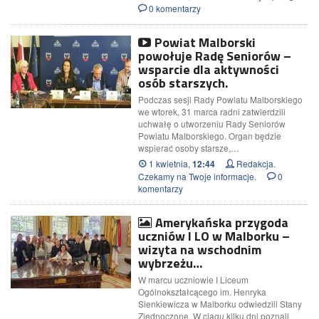
0 komentarzy
Powiat Malborski
powołuje Radę Seniorów –
wsparcie dla aktywności
osób starszych.
Podczas sesji Rady Powiatu Malborskiego
we wtorek, 31 marca radni zatwierdzili
uchwałę o utworzeniu Rady Seniorów
Powiatu Malborskiego. Organ będzie
wspierać osoby starsze,…
1 kwietnia,
Redakcja.
12:44
Czekamy na Twoje informacje.
0
komentarzy
Amerykańska przygoda
uczniów I LO w Malborku –
wizyta na wschodnim
wybrzeżu…
W marcu uczniowie I Liceum
Ogólnokształcącego im. Henryka
Sienkiewicza w Malborku odwiedzili Stany
Zjednoczone. W ciągu kilku dni poznali