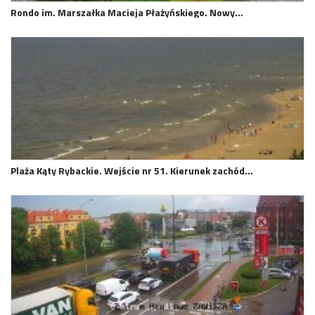
Rondo im. Marszałka Macieja Płażyńskiego. Nowy…
Plaża Kąty Rybackie. Wejście nr 51. Kierunek zachód…