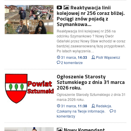
Reaktywacja linii
kolejowej nr 256 coraz bliżej.
Pociągi znów pojadą z
Szymankowa…
Reaktywacja linii kolejowej nr 256 na
odcinku Szymankowo ? Nowy Dwór
Gdański przez Nowy Staw wchodzi w coraz
bardziej zaawansowaną fazę przygotowań.
Po latach wyłączenia…
31 marca,
Piotr Wąsowicz
14:33
2 komentarze
Ogłoszenie Starosty
Sztumskiego z dnia 31 marca
2026 roku.
Ogłoszenie Starosty Sztumskiego z dnia 31
marca 2026 roku.
31 marca,
Redakcja.
11:38
Czekamy na Twoje informacje.
0
komentarzy
Nowy Komendant