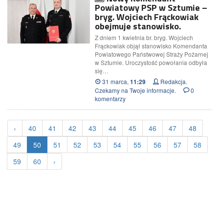
Powiatowy PSP w Sztumie –
bryg. Wojciech Frąckowiak
obejmuje stanowisko.
Z dniem 1 kwietnia br. bryg. Wojciech
Frąckowiak objął stanowisko Komendanta
Powiatowego Państwowej Straży Pożarnej
w Sztumie. Uroczystość powołania odbyła
się…
31 marca,
Redakcja.
11:29
Czekamy na Twoje informacje.
0
komentarzy
‹
40
41
42
43
44
45
46
47
48
49
50
51
52
53
54
55
56
57
58
59
60
›