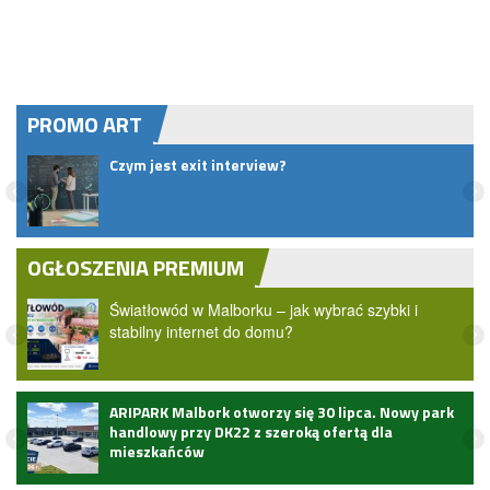
PROMO ART
.
Czym jest exit interview?
OGŁOSZENIA PREMIUM
Światłowód w Malborku – jak wybrać szybki i
stabilny internet do domu?
ARIPARK Malbork otworzy się 30 lipca. Nowy park
handlowy przy DK22 z szeroką ofertą dla
mieszkańców