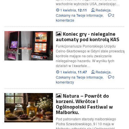
wschodnie wybrzeże USA, zwiedzając…
1 kwietnia,
Redakcja.
12:11
Czekamy na Twoje informacje.
2
komentarze
Koniec gry - nielegalne
automaty pod kontrolą KAS
Funkcjonariusze Pomorskiego Urzędu
Celno-Skarbowego w Gdyni stale prowadzą
kontrole mające na celu zwalczanie
nielegalnego hazardu. W wyniku tych
działań w I kwartale…
1 kwietnia,
Redakcja.
11:47
Czekamy na Twoje informacje.
0
komentarzy
Natura – Powrót do
korzeni. Wkrótce I
Ogólnopolski Festiwal w
Malborku.
Pod patronatem starosty malborskiego
Piotra Szwedowskiego, 9 i 10 maja w
Malborku odbędzie się I Ogólnopolski