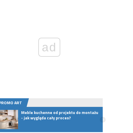
ad
PROMO ART
Meble kuchenne od projektu do montażu
„Ranc
- jak wygląda cały proces?
Adamc
kulto