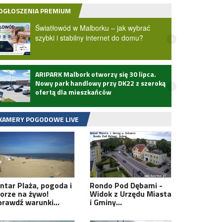
OGŁOSZENIA PREMIUM
Światłowód w Malborku – jak wybrać
szybki i stabilny internet do domu?
ARIPARK Malbork otworzy się 30 lipca.
Zmarł
Nowy park handlowy przy DK22 z szeroką
ofertą dla mieszkańców
KAMERY POGODOWE LIVE
antar Plaża, pogoda i
Rondo Pod Dębami -
orze na żywo!
Widok z Urzędu Miasta
prawdź warunki…
i Gminy…