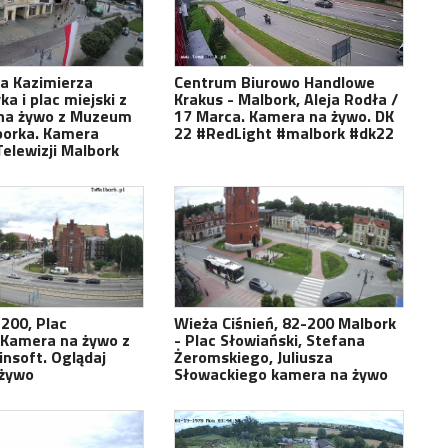
a Kazimierza
Centrum Biurowo Handlowe
ka i plac miejski z
Krakus - Malbork, Aleja Rodła /
 na żywo z Muzeum
17 Marca. Kamera na żywo. DK
borka. Kamera
22 #RedLight #malbork #dk22
elewizji Malbork
200, Plac
Wieża Ciśnień, 82-200 Malbork
 Kamera na żywo z
- Plac Słowiański, Stefana
insoft. Oglądaj
Żeromskiego, Juliusza
 żywo
Słowackiego kamera na żywo