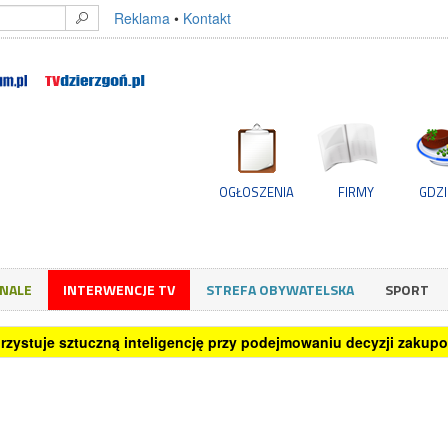
Reklama
•
Kontakt
OGŁOSZENIA
FIRMY
GDZI
GNALE
INTERWENCJE TV
STREFA OBYWATELSKA
SPORT
rzystuje sztuczną inteligencję przy podejmowaniu decyzji zakup