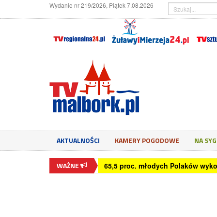
Wydanie nr 219/2026, Piątek 7.08.2026
AKTUALNOŚCI
KAMERY POGODOWE
NA SY
WAŻNE
65,5 proc. młodych Polaków wyko