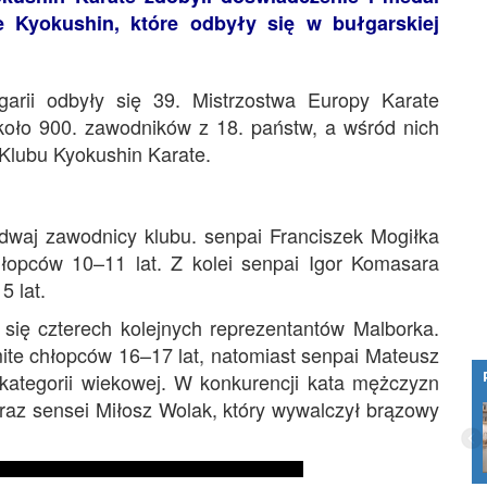
e Kyokushin, które odbyły się w bułgarskiej
rii odbyły się 39. Mistrzostwa Europy Karate
koło 900. zawodników z 18. państw, a wśród nich
Klubu Kyokushin Karate.
i dwaj zawodnicy klubu. senpai Franciszek Mogiłka
hłopców 10–11 lat. Z kolei senpai Igor Komasara
5 lat.
się czterech kolejnych reprezentantów Malborka.
mite chłopców 16–17 lat, natomiast senpai Mateusz
kategorii wiekowej. W konkurencji kata mężczyzn
oraz sensei Miłosz Wolak, który wywalczył brązowy
Osiedle Słoneczne Bis we Fromborku z
dostępem do superszybkiego
światłowodu. Mieszkańcy skorzystają z
internetu i…