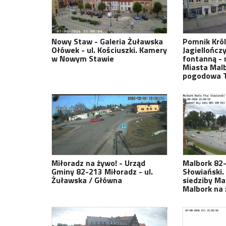
Nowy Staw - Galeria Żuławska
Pomnik Król
Ołówek - ul. Kościuszki. Kamery
Jagiellończy
w Nowym Stawie
fontanną -
Miasta Mal
pogodowa T
Miłoradz na żywo! - Urząd
Malbork 82-
Gminy 82-213 Miłoradz - ul.
Słowiański.
Żuławska / Główna
siedziby Ma
Malbork na