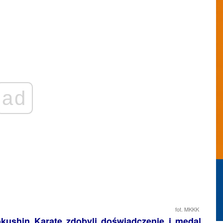
ad
fot. MKKK
kushin Karate zdobyli doświadczenie i medal