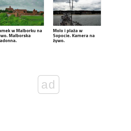
amek w Malborku na
Molo i plaża w
ywo. Malborska
Sopocie. Kamera na
adonna.
żywo.
ad