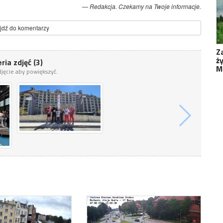
Redakcja. Czekamy na Twoje informacje.
jdź do komentarzy
Z
ż
ria zdjęć (3)
M
zdjęcie aby powiększyć.