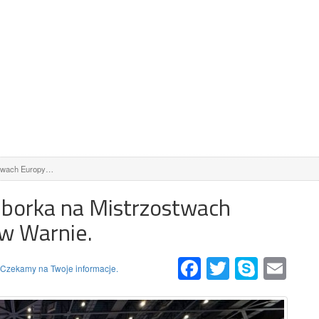
stwach Europy…
borka na Mistrzostwach
 w Warnie.
Facebook
Twitter
Skype
Email
 Czekamy na Twoje informacje.