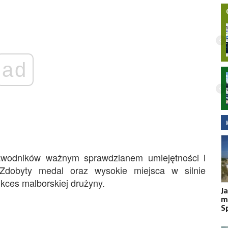
ad
Nielegalna bimbrownia zlikwidowana na
Pomorzu. KAS i Żandarmeria Wojskowa
zatrzymały dwie osoby
zawodników ważnym sprawdzianem umiejętności i
. Zdobyty medal oraz wysokie miejsca w silnie
kces malborskiej drużyny.
J
m
S