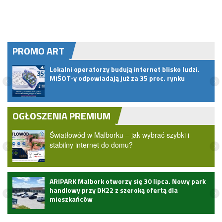
PROMO ART
czyk
Lokalni operatorzy budują internet blisko ludzi.
bacz
MiŚOT-y odpowiadają już za 35 proc. rynku
OGŁOSZENIA PREMIUM
Światłowód w Malborku – jak wybrać szybki i
stabilny internet do domu?
ARIPARK Malbork otworzy się 30 lipca. Nowy park
handlowy przy DK22 z szeroką ofertą dla
mieszkańców