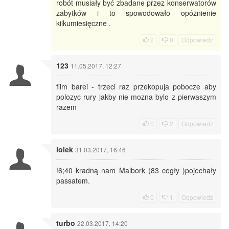
robót musiały być zbadane przez konserwatorów
zabytków i to spowodowało opóżnienie
kilkumiesięczne .
2
0
Odpowiedz
123
11.05.2017, 12:27
film barei - trzeci raz przekopuja pobocze aby
polozyc rury jakby nie mozna bylo z pierwaszym
razem
0
2
Odpowiedz
lolek
31.03.2017, 16:46
!6;40 kradną nam Malbork (83 cegły )pojechały
passatem.
0
1
Odpowiedz
turbo
22.03.2017, 14:20