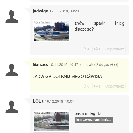
jadwiga
12.03.2019, 08:28
znów spadł śnieg,
dlaczego?
4
1
Odpowiedz
Ganzes
10.11.2019, 10:47 (odpowiedź do
)
jadwiga
JADWIGA DOTKNIJ MEGO DŹWIGA
6
1
Odpowiedz
LOLa
16.12.2018, 10:01
pada śnieg :D
http://www.tvmalbork…