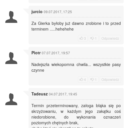
jurcio
09.07.2017, 17:25
Za Gierka byłoby już dawno zrobione i to przed
terminem .....hehehehe
3
1
Odpowiedz
Piotr
07.07.2017, 19:57
Nadejszła wiekopomna chwila... wszystkie pasy
czynne
4
1
Odpowiedz
Tadeusz
04.07.2017, 19:45
Termin przeterminowany, załoga błąka się po
skrzyżowaniu, w każdym jego zakątku coś
niedorobione, do wykonania oznaczeń
poziomych chętnych brak,