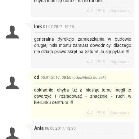
chyba ktoś się obraził na te robote.
3
0
Odpowiedz
Irek
01.07.2017, 16:46
generalna dyrekcjo zamieszkania w budowie
drugiej nitki mostu zamiast obwodnicy, dlaczego
nie działa prawo skręt na Sztum! Ja się pytam !!!
2
0
Odpowiedz
cd
06.07.2017, 09:55 (odpowiedź do
)
Irek
dokładnie, chyba już z miesiąc temu mogli to
otworzyć i rozładować - znacznie - ruch w
kierunku centrum !!!
2
0
Odpowiedz
Ania
06.06.2017, 13:30