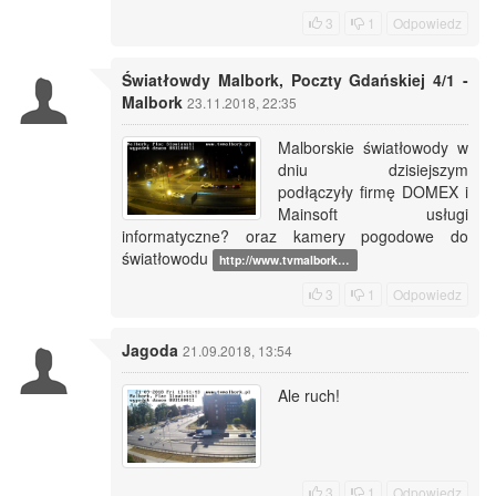
3
1
Odpowiedz
Światłowdy Malbork, Poczty Gdańskiej 4/1 -
Malbork
23.11.2018, 22:35
Malborskie światłowody w
dniu dzisiejszym
podłączyły firmę DOMEX i
Mainsoft usługi
informatyczne? oraz kamery pogodowe do
światłowodu
http://www.tvmalbork…
3
1
Odpowiedz
Jagoda
21.09.2018, 13:54
Ale ruch!
3
1
Odpowiedz