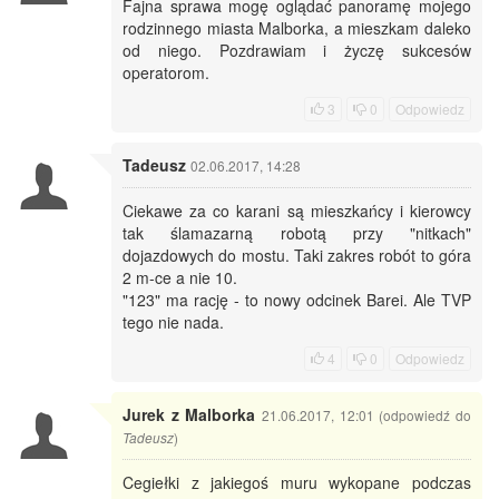
Fajna sprawa mogę oglądać panoramę mojego
rodzinnego miasta Malborka, a mieszkam daleko
od niego. Pozdrawiam i życzę sukcesów
operatorom.
3
0
Odpowiedz
Tadeusz
02.06.2017, 14:28
Ciekawe za co karani są mieszkańcy i kierowcy
tak ślamazarną robotą przy "nitkach"
dojazdowych do mostu. Taki zakres robót to góra
2 m-ce a nie 10.
"123" ma rację - to nowy odcinek Barei. Ale TVP
tego nie nada.
4
0
Odpowiedz
Jurek z Malborka
21.06.2017, 12:01 (odpowiedź do
)
Tadeusz
Cegiełki z jakiegoś muru wykopane podczas