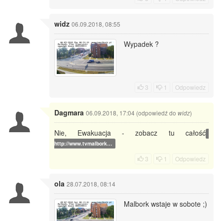
widz
06.09.2018, 08:55
Wypadek ?
3
1
Odpowiedz
Dagmara
06.09.2018, 17:04 (odpowiedź do
)
widz
Nie, Ewakuacja - zobacz tu całość
http://www.tvmalbork…
3
1
Odpowiedz
ola
28.07.2018, 08:14
Malbork wstaje w sobote ;)