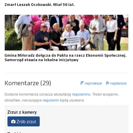
Zmarł Leszek Oczkowski. Miał 56 lat.
Gmina Miłoradz dołącza do Paktu na rzecz Ekonomii Społecznej.
Samorząd stawia na lokalne inicjatywy
Komentarze (29)
najnowsze
najstarsze
Dodanie komentarza oznacza akceptację
regulaminu
. Treści wulgarne,
obraźliwe, naruszające
regulamin
będą usuwane.
Zrzut z kamery
Zrób zrzut