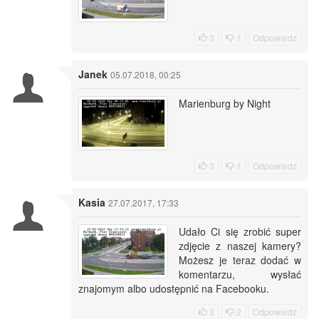
3
1
Odpowiedz
Janek
05.07.2018, 00:25
Marienburg by Night
3
1
Odpowiedz
Kasia
27.07.2017, 17:33
Udało Ci się zrobić super
zdjęcie z naszej kamery?
Możesz je teraz dodać w
komentarzu, wysłać
znajomym albo udostępnić na Facebooku.
3
2
Odpowiedz