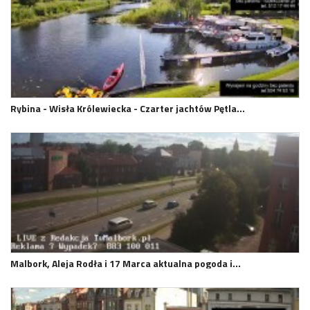
Rybina - Wisła Królewiecka - Czarter jachtów Pętla…
Malbork, Aleja Rodła i 17 Marca aktualna pogoda i…