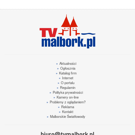
»
Aktualności
»
Ogłosznia
»
Katalog firm
»
Internet
»
O portalu
»
Regulamin
»
Polityka prywatności
»
Kamery on-line
»
Problemy z oglądaniem?
»
Reklama
»
Kontakt
»
Malborskie Światłowody
biuro@tvmalbork.pl