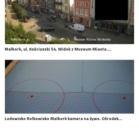
Malbork, ul. Kościuszki 54. Widok z Muzeum Miasta.…
Lodowisko Rolkowisko Malbork kamera na żywo. Ośrodek…