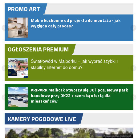
PROMO ART
.
Meble kuchenne od projektu do montażu - jak
wygląda cały proces?
OGŁOSZENIA PREMIUM
Światłowód w Malborku – jak wybrać szybki i
stabilny internet do domu?
ARIPARK Malbork otworzy się 30 lipca. Nowy park
handlowy przy DK22 z szeroką ofertą dla
mieszkańców
KAMERY POGODOWE LIVE