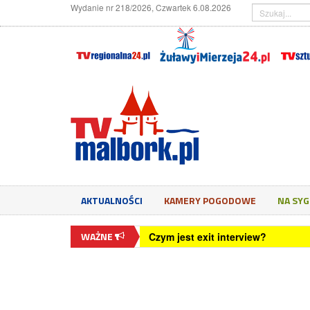
Wydanie nr 218/2026, Czwartek 6.08.2026
AKTUALNOŚCI
KAMERY POGODOWE
NA SY
WAŻNE
Jak rozpoznać mobbing w pracy I