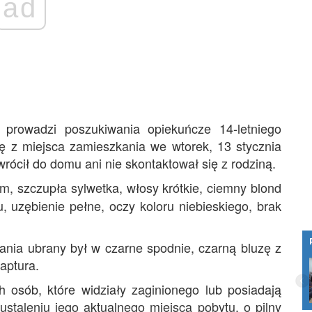
ad
prowadzi poszukiwania opiekuńcze 14-letniego
ię z miejsca zamieszkania we wtorek, 13 stycznia
rócił do domu ani nie skontaktował się z rodziną.
m, szczupła sylwetka, włosy krótkie, ciemny blond
u, uzębienie pełne, oczy koloru niebieskiego, brak
ania ubrany był w czarne spodnie, czarną bluzę z
aptura.
Lokalni operatorzy budują internet blisko
ludzi. MiŚOT-y odpowiadają już za 35
h osób, które widziały zaginionego lub posiadają
proc. rynku
staleniu jego aktualnego miejsca pobytu, o pilny