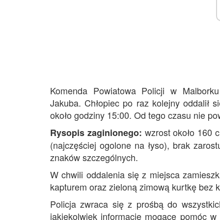
Komenda Powiatowa Policji w Malborku 
Jakuba. Chłopiec po raz kolejny oddalił s
około godziny 15:00. Od tego czasu nie pow
wzrost około 160 c
Rysopis zaginionego:
(najczęściej ogolone na łyso), brak zarost
znaków szczególnych.
W chwili oddalenia się z miejsca zamieszk
kapturem oraz zieloną zimową kurtkę bez k
Policja zwraca się z prośbą do wszystkic
jakiekolwiek informacje mogące pomóc w u