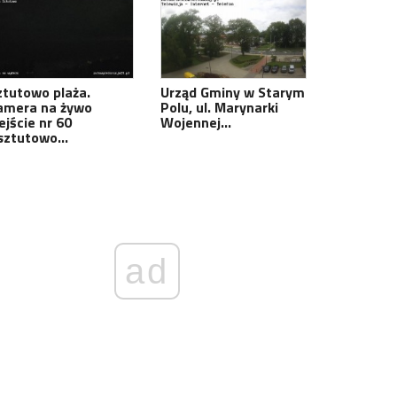
ztutowo plaża.
Urząd Gminy w Starym
amera na żywo
Polu, ul. Marynarki
ejście nr 60
Wojennej…
sztutowo…
ad