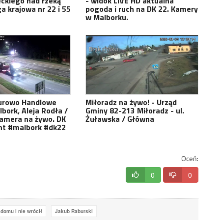
eckiego nad rzeką
- widok LIVE HD aktualna
a krajowa nr 22 i 55
pogoda i ruch na DK 22. Kamery
w Malborku.
urowo Handlowe
Miłoradz na żywo! - Urząd
lbork, Aleja Rodła /
Gminy 82-213 Miłoradz - ul.
Kamera na żywo. DK
Żuławska / Główna
ht #malbork #dk22
Oceń:
0
0
domu i nie wrócił
Jakub Raburski