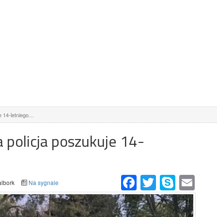
e 14-letniego…
policja poszukuje 14-
Facebook
Twitter
Skype
Email
lbork
Na sygnale