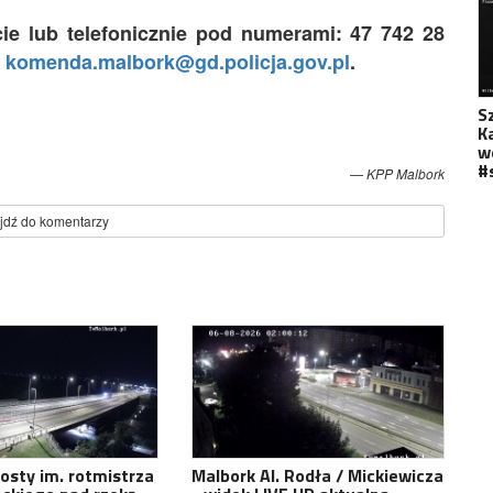
ie lub telefonicznie pod numerami: 47 742 28
:
komenda.malbork@gd.policja.gov.pl
.
S
K
w
#
KPP Malbork
jdź do komentarzy
osty im. rotmistrza
Malbork Al. Rodła / Mickiewicza