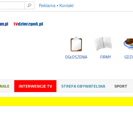
Reklama
•
Kontakt
OGŁOSZENIA
FIRMY
GDZI
GNALE
INTERWENCJE TV
STREFA OBYWATELSKA
SPORT
T i gdzie szukać pomocy?