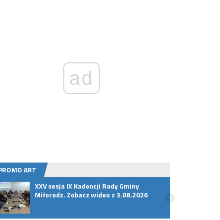
ad
PROMO ART
XXV sesja IX Kadencji Rady Gminy
Selen
Miłoradz. Zobacz wideo z 3.08.2026
odpor
dużo?