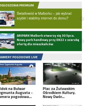
OGŁOSZENIA PREMIUM
Światłowód w Malborku – jak wybrać
szybki i stabilny internet do domu?
ARIPARK Malbork otworzy się 30 lipca.
Zmarł
Nowy park handlowy przy DK22 z szeroką
ofertą dla mieszkańców
KAMERY POGODOWE LIVE
idok na Bulwar
Plac za Żuławskim
ygmunta Augusta -
Ośrodkiem Kultury.
amera pogodowa…
Nowy Dwór…