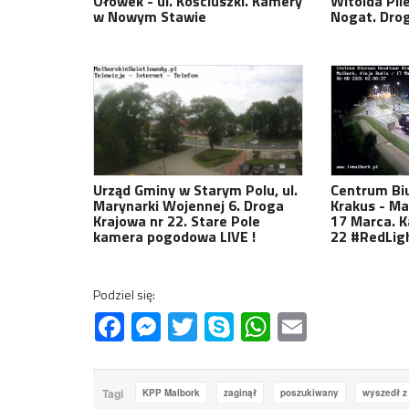
Ołówek - ul. Kościuszki. Kamery
Witolda Pil
w Nowym Stawie
Nogat. Drog
Urząd Gminy w Starym Polu, ul.
Centrum Bi
Marynarki Wojennej 6. Droga
Krakus - Ma
Krajowa nr 22. Stare Pole
17 Marca. 
kamera pogodowa LIVE !
22 #RedLig
Podziel się:
Facebook
Messenger
Twitter
Skype
WhatsApp
Email
Tagi
KPP Malbork
zaginął
poszukiwany
wyszedł z 