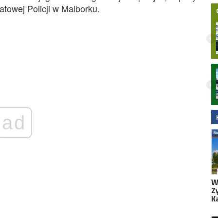
towej Policji w Malborku.
Nielegalna bimbrownia zlikwidowana na
Pomorzu. KAS i Żandarmeria Wojskowa
zatrzymały dwie osoby
ad
W
Z
K