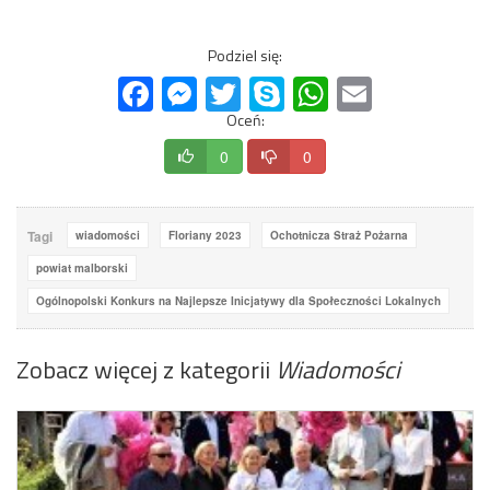
Podziel się:
Facebook
Messenger
Twitter
Skype
WhatsApp
Email
Oceń:
0
0
Tagi
wiadomości
Floriany 2023
Ochotnicza Straż Pożarna
powiat malborski
Ogólnopolski Konkurs na Najlepsze Inicjatywy dla Społeczności Lokalnych
Zobacz więcej z kategorii
Wiadomości