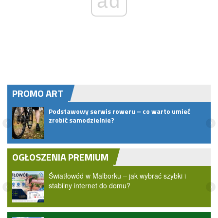
ad
PROMO ART
Podstawowy serwis roweru – co warto umieć
t do
zrobić samodzielnie?
OGŁOSZENIA PREMIUM
Światłowód w Malborku – jak wybrać szybki i
stabilny internet do domu?