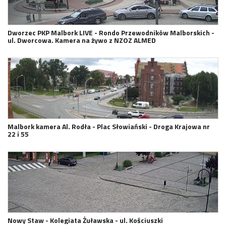
Dworzec PKP Malbork LIVE - Rondo Przewodników Malborskich -
ul. Dworcowa. Kamera na żywo z NZOZ ALMED
Malbork kamera Al. Rodła - Plac Słowiański - Droga Krajowa nr
22 i 55
Nowy Staw - Kolegiata Żuławska - ul. Kościuszki