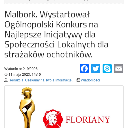
Malbork. Wystartował
Ogólnopolski Konkurs na
Najlepsze Inicjatywy dla
Społeczności Lokalnych dla
strażaków ochotników.
Facebook
Twitter
Skype
Em
Wydanie nr 219/2026
11 maja 2023,
14:10
Redakcja. Czekamy na Twoje informacje.
Wiadomości