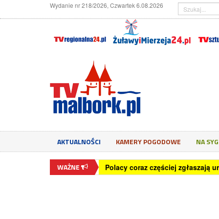
Wydanie nr 218/2026, Czwartek 6.08.2026
AKTUALNOŚCI
KAMERY POGODOWE
NA SY
WAŻNE
65,5 proc. młodych Polaków wyko