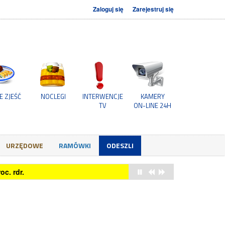
Zaloguj się
Zarejestruj się
E ZJEŚĆ
NOCLEGI
INTERWENCJE
KAMERY
TV
ON-LINE 24H
URZĘDOWE
RAMÓWKI
ODESZLI
owych