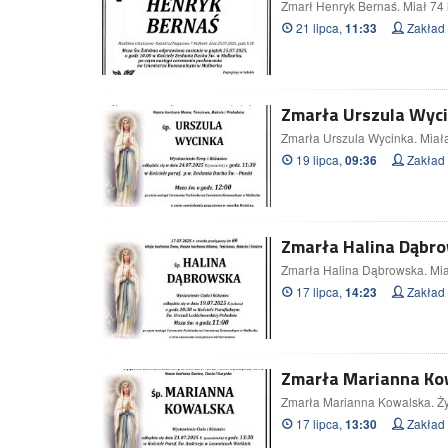
Zmarł Henryk Bernaś. Miał 74 l
21 lipca,
Zakład
11:33
Zmarła Urszula Wycin
Zmarła Urszula Wycinka. Miała
19 lipca,
Zakład
09:36
Zmarła Halina Dąbrow
Zmarła Halina Dąbrowska. Miał
17 lipca,
Zakład
14:23
Zmarła Marianna Kow
Zmarła Marianna Kowalska. Żył
17 lipca,
Zakład
13:30