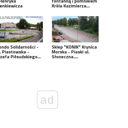
 Henryka
fontanną i pomnikiem
ienkiewicza
Króla Kazimierza…
ondo Solidarności -
Sklep "KONIK" Krynica
l. Piastowska -
Morska - Piaski ul.
ózefa Piłsudskiego…
Słoneczna.…
ad