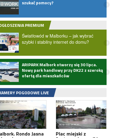
szukać pomocy?
- jak
OGŁOSZENIA PREMIUM
Światłowód w Malborku – jak wybrać
szybki i stabilny internet do domu?
ARIPARK Malbork otworzy się 30 lipca.
Zmarł
Nowy park handlowy przy DK22 z szeroką
ofertą dla mieszkańców
KAMERY POGODOWE LIVE
albork. Rondo Jasna
Plac miejski z