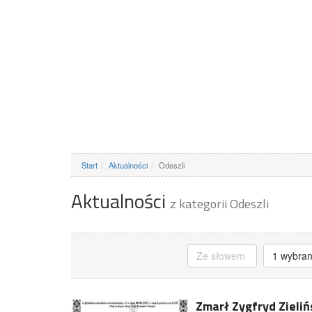
Start
Aktualności
Odeszli
Aktualności
z kategorii Odeszli
1 wybra
Zmarł Zygfryd Zielińs