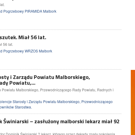
at.
ad Pogrzebowy PIRAMIDA Malbork
zutek. Miał 56 lat.
 56 lat.
ad Pogrzebowy WRZOS Malbork
osty i Zarządu Powiatu Malborskiego,
ady Powiatu,…
du Powiatu Malborskiego, Przewodniczącego Rady Powiatu, Radnych i
lencje Starosty i Zarządu Powiatu Malborskiego, Przewodniczącego
acowników Starostwa.
 Świniarski – zasłużony malborski lekarz miał 92
tor Dominik Świniarski ? lekarz, którego przez dekady znały pokolenia