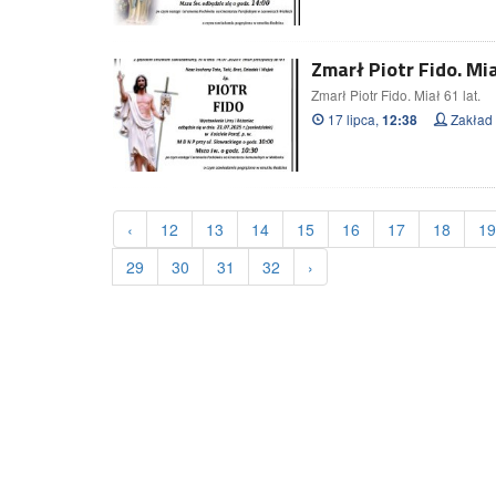
Zmarł Piotr Fido. Mia
Zmarł Piotr Fido. Miał 61 lat.
17 lipca,
Zakład
12:38
‹
12
13
14
15
16
17
18
19
29
30
31
32
›