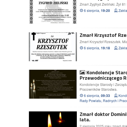
Zmarł Zygfryd Zieliński. Żył 81 l
6 sierpnia,
Zakł
19:20
Zmarł Krzysztof Rzes
Zmarł Krzysztof Rzeszutek. Miał
6 sierpnia,
Zakł
19:18
Kondolencje Star
Przewodniczącego R
Kondolencje Starosty i Zarzą
Pracowników Starostwa.
6 sierpnia,
Kondo
09:33
Rady Powiatu, Radnych i Pr
Zmarł doktor Dominik
lata.
2 sierpnia 2025 roku zmarł dok