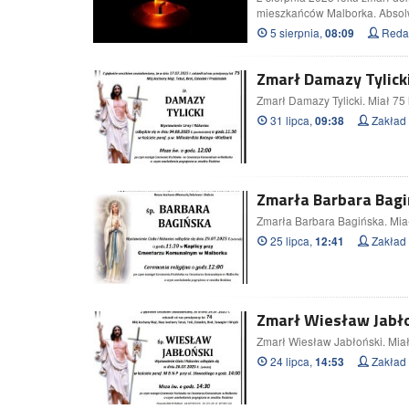
mieszkańców Malborka. Absol
5 sierpnia,
Redak
08:09
Zmarł Damazy Tylicki.
Zmarł Damazy Tylicki. Miał 75 l
31 lipca,
Zakład
09:38
Zmarła Barbara Bagiń
Zmarła Barbara Bagińska. Miał
25 lipca,
Zakład
12:41
Zmarł Wiesław Jabłoń
Zmarł Wiesław Jabłoński. Miał 
24 lipca,
Zakład
14:53