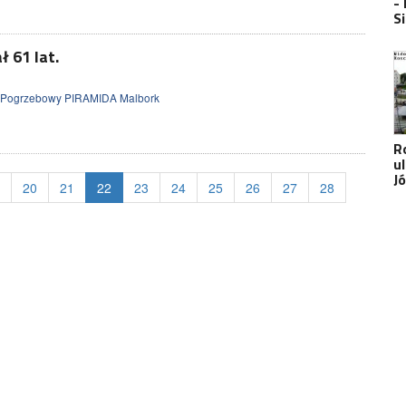
-
S
ł 61 lat.
 Pogrzebowy PIRAMIDA Malbork
R
u
J
20
21
22
23
24
25
26
27
28