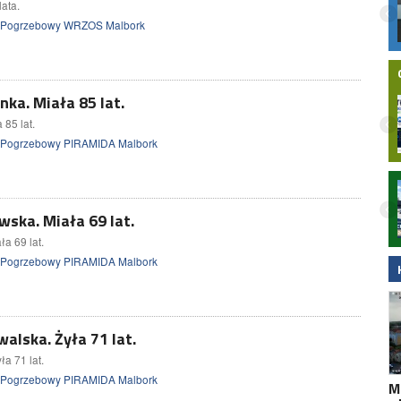
ata.
 Pogrzebowy WRZOS Malbork
ka. Miała 85 lat.
 85 lat.
 Pogrzebowy PIRAMIDA Malbork
Nielegalna bimbrownia zlikwidowana na
Pomorzu. KAS i Żandarmeria Wojskowa
ska. Miała 69 lat.
zatrzymały dwie osoby
a 69 lat.
 Pogrzebowy PIRAMIDA Malbork
alska. Żyła 71 lat.
a 71 lat.
 Pogrzebowy PIRAMIDA Malbork
M