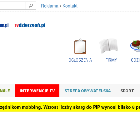
Reklama
•
Kontakt
OGŁOSZENIA
FIRMY
GDZI
GNALE
INTERWENCJE TV
STREFA OBYWATELSKA
SPORT
rzystuje sztuczną inteligencję przy podejmowaniu decyzji zakup