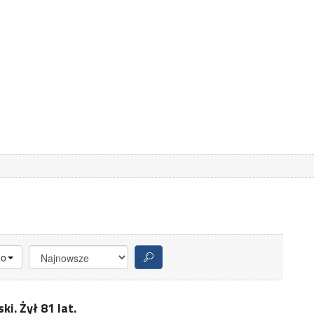
no
ki. Żył 81 lat.