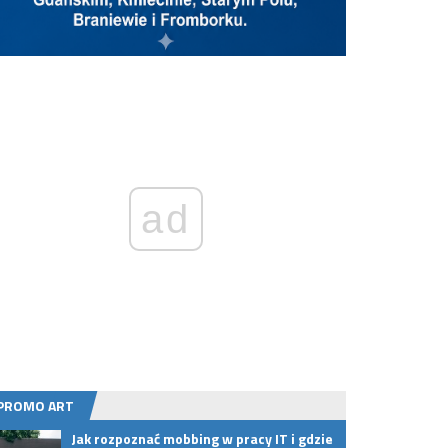
ad
PROMO ART
Jak rozpoznać mobbing w pracy IT i gdzie
Meble