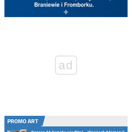
ad
PROMO ART
„Ranczo 11 Zemsta wiedźm” – Wojciech Adamczyk