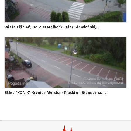
Wieża Ciśnień, 82-200 Malbork - Plac Słowiański,…
Sklep "KONIK" Krynica Morska - Piaski ul. Słoneczna.…