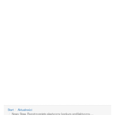
Start
Aktualności
Nowy Staw. Rozstrzygnięto plastyczny konkurs profilaktyczny.…