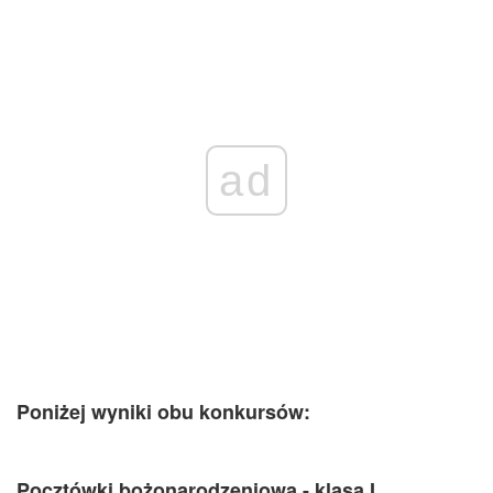
ad
Poniżej wyniki obu konkursów:
Poczt
ó
wki bożonarodzeniowa - klasa I