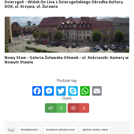
Dzierzgoń - Widok On Line z Dzierzgońskiego Ośrodka Kultury.
DOK, ul. Krzywa, ul. Żurawia
Nowy Staw - Galeria Żuławska Ołówek - ul. Kościuszki. Kamery w
Nowym Stawie
Podziel się:
Facebook
Messenger
Twitter
Skype
WhatsApp
Email
Oceń:
0
0
Tagi
wiadomości
konkurs plastyczny
gmina nowy staw