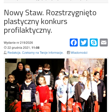
Nowy Staw. Rozstrzygnięto
plastyczny konkurs
profilaktyczny.
Facebook
Twitter
Skype
Em
Wydanie nr 219/2026
22 grudnia 2021,
11:08
Redakcja. Czekamy na Twoje informacje.
Wiadomości