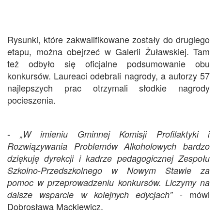
Rysunki, które zakwalifikowane zostały do drugiego
etapu, można obejrzeć w Galerii Żuławskiej. Tam
też odbyło się oficjalne podsumowanie obu
konkursów. Laureaci odebrali nagrody, a autorzy 57
najlepszych prac otrzymali słodkie nagrody
pocieszenia.
-
„
W imieniu
Gminn
ej Komisji Profilaktyki i
Rozwiązywania Problem
ó
w Alkoholowych bardzo
dziękuję dyrekcji i kadrze pedagogicznej Zespołu
Szkolno-Przedszkolnego w Nowym Stawie za
pomoc w przeprowadzeniu konkurs
ó
w. Liczymy na
- mówi
dalsze wsparcie w kolejnych edycjach
”
Dobrosława Mackiewicz.