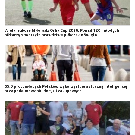
Wielki sukces Miłoradz Orlik Cup 2026. Ponad 120. młodych
piłkarzy stworzyło prawdziwe piłkarskie święto
65,5 proc. młodych Polaków wykorzystuje sztuczną inteligencję
przy podejmowaniu decyzji zakupowych