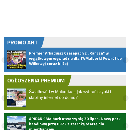
PROMO ART
pem
Premier Arkadiusz Czerepach z „Rancza” w
wyjątkowym wywiadzie dla TVMalbork! Powrót do
Wilkowyj coraz bliżej
OGŁOSZENIA PREMIUM
Światłowód w Malborku – jak wybrać szybki i
stabilny internet do domu?
ARIPARK Malbork otworzy się 30 lipca. Nowy park
handlowy przy DK22 z szeroką ofertą dla
mieszkańców