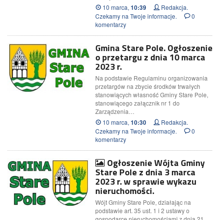
10 marca,
Redakcja.
10:39
Czekamy na Twoje informacje.
0
komentarzy
Gmina Stare Pole. Ogłoszenie
o przetargu z dnia 10 marca
2023 r.
Na podstawie Regulaminu organizowania
przetargów na zbycie środków trwałych
stanowiących własność Gminy Stare Pole,
stanowiącego załącznik nr 1 do
Zarządzenia…
10 marca,
Redakcja.
10:30
Czekamy na Twoje informacje.
0
komentarzy
Ogłoszenie Wójta Gminy
Stare Pole z dnia 3 marca
2023 r. w sprawie wykazu
nieruchomości.
Wójt Gminy Stare Pole, działając na
podstawie art. 35 ust. 1 i 2 ustawy o
gospodarce nieruchomościami z dnia 21