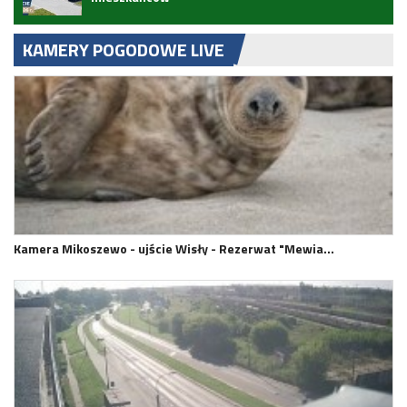
KAMERY POGODOWE LIVE
Kamera Mikoszewo - ujście Wisły - Rezerwat "Mewia…