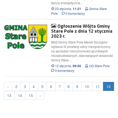
tarcza energetyczna…
23 stycznia,
Gmina Stare
11:21
Pole
0 komentarzy
Ogłoszenie Wójta Gminy
Stare Pole z dnia 12 stycznia
2023 r.
Wójt Gminy Stare Pole Marek Szczypior
ogłasza IX przetarg ustny nieograniczony
na sprzedaż nieruchomości gruntowych
niezabudowanych, stanowiących własność
Gminy Stare…
12 stycznia,
UG Stare Pole
09:56
0 komentarzy
‹
2
3
4
5
6
7
8
9
10
11
12
13
14
15
›