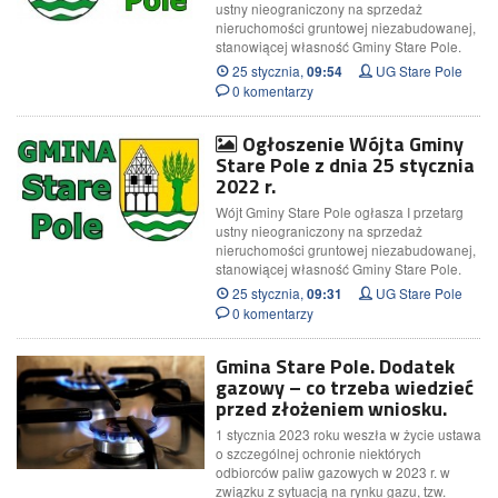
ustny nieograniczony na sprzedaż
nieruchomości gruntowej niezabudowanej,
stanowiącej własność Gminy Stare Pole.
25 stycznia,
UG Stare Pole
09:54
0 komentarzy
Ogłoszenie Wójta Gminy
Stare Pole z dnia 25 stycznia
2022 r.
Wójt Gminy Stare Pole ogłasza I przetarg
ustny nieograniczony na sprzedaż
nieruchomości gruntowej niezabudowanej,
stanowiącej własność Gminy Stare Pole.
25 stycznia,
UG Stare Pole
09:31
0 komentarzy
Gmina Stare Pole. Dodatek
gazowy – co trzeba wiedzieć
przed złożeniem wniosku.
1 stycznia 2023 roku weszła w życie ustawa
o szczególnej ochronie niektórych
odbiorców paliw gazowych w 2023 r. w
związku z sytuacją na rynku gazu, tzw.