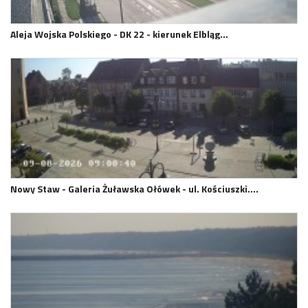
Aleja Wojska Polskiego - DK 22 - kierunek Elbląg…
Nowy Staw - Galeria Żuławska Ołówek - ul. Kościuszki.…