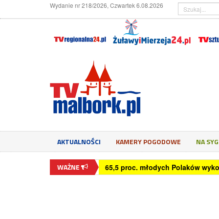
Wydanie nr 218/2026, Czwartek 6.08.2026
AKTUALNOŚCI
KAMERY POGODOWE
NA SY
WAŻNE
65,5 proc. młodych Polaków wyko