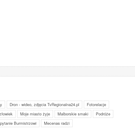
dy
Dron - wideo, zdjęcia TvRegionalna24.pl
Fotorelacje
złowiek
Moje miasto żyje
Malborskie smaki
Podróże
 pytanie Burmistrzowi
Mecenas radzi