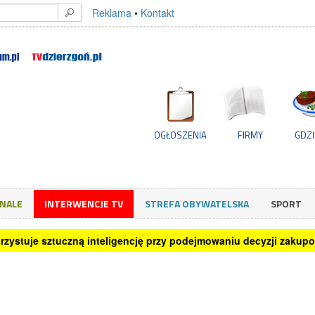
Reklama
•
Kontakt
OGŁOSZENIA
FIRMY
GDZI
GNALE
INTERWENCJE TV
STREFA OBYWATELSKA
SPORT
rzystuje sztuczną inteligencję przy podejmowaniu decyzji zakup