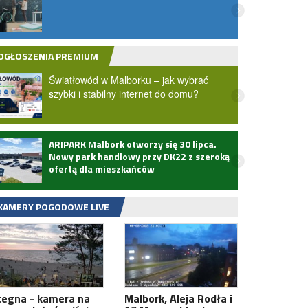
dostę
świat
inter
OGŁOSZENIA PREMIUM
Światłowód w Malborku – jak wybrać
szybki i stabilny internet do domu?
ARIPARK Malbork otworzy się 30 lipca.
Zmarł
Nowy park handlowy przy DK22 z szeroką
ofertą dla mieszkańców
KAMERY POGODOWE LIVE
tegna - kamera na
Malbork, Aleja Rodła i