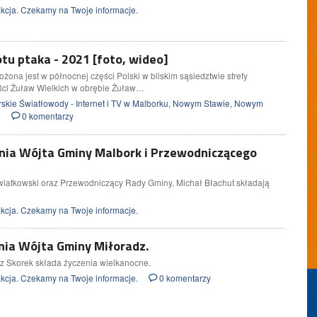
cja. Czekamy na Twoje informacje.
tu ptaka - 2021 [foto, wideo]
ona jest w północnej części Polski w bliskim sąsiedztwie strefy
ęści Żuław Wielkich w obrębie Żuław…
skie Światłowody - Internet i TV w Malborku, Nowym Stawie, Nowym
rku
0 komentarzy
nia Wójta Gminy Malbork i Przewodniczącego
wiatkowski oraz Przewodniczący Rady Gminy, Michał Błachut składają
cja. Czekamy na Twoje informacje.
nia Wójta Gminy Miłoradz.
z Skorek składa życzenia wielkanocne.
cja. Czekamy na Twoje informacje.
0 komentarzy