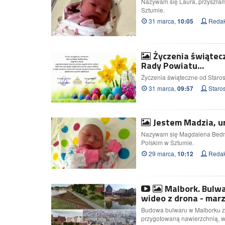
Nazywam się Laura, przyszłam 
Sztumie.
31 marca,
Redak
10:05
Życzenia świątec
Rady Powiatu…
Życzenia świąteczne od Staro
31 marca,
Staro
09:57
Jestem Madzia, u
Nazywam się Magdalena Bednarz
Polskim w Sztumie.
29 marca,
Redak
10:12
Malbork. Bulw
wideo z drona - mar
Budowa bulwaru w Malborku z
przygotowaną nawierzchnią, w