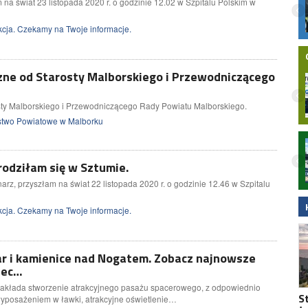
na świat 23 listopada 2020 r. o godzinie 12.02 w Szpitalu Polskim w
ludzi. MiŚOT-y odpowiadają już za 35
proc. rynku
cja. Czekamy na Twoje informacje.
zne od Starosty Malborskiego i Przewodniczącego
sty Malborskiego i Przewodniczącego Rady Powiatu Malborskiego.
stwo Powiatowe w Malborku
Nielegalna bimbrownia zlikwidowana na
Pomorzu. KAS i Żandarmeria Wojskowa
rodziłam się w Sztumie.
zatrzymały dwie osoby
, przyszłam na świat 22 listopada 2020 r. o godzinie 12.46 w Szpitalu
cja. Czekamy na Twoje informacje.
ar i kamienice nad Nogatem. Zobacz najnowsze
zec…
akłada stworzenie atrakcyjnego pasażu spacerowego, z odpowiednio
S
yposażeniem w ławki, atrakcyjne oświetlenie…