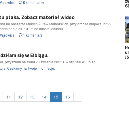
ż
r Wąsowicz
5 komentarzy
6
otu ptaka. Zobacz materiał wideo
ona na obszarze Małych Żuław Malborskich, przy drodze krajowej nr 22
 oddalona o ok. 10 km od miasta Malbork.…
r Wąsowicz
1 komentarz
R
u
dziłam się w Elblągu.
J
 przyszłam na świat 23 stycznia 2021 r. w szpitalu w Elblągu.
cja. Czekamy na Twoje informacje.
11
12
13
14
15
16
›