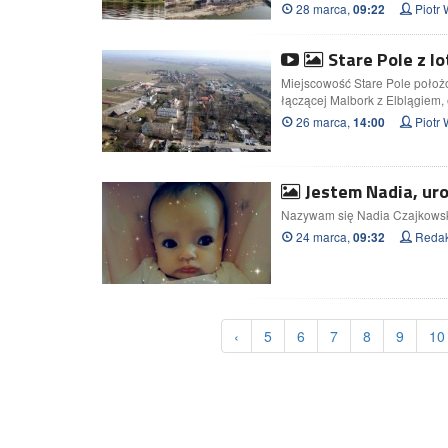
28 marca,
Piot
09:22
Stare Pole z l
Miejscowość Stare Pole położ
łączącej Malbork z Elblągiem,
26 marca,
Piot
14:00
Jestem Nadia, uro
Nazywam się Nadia Czajkowska,
24 marca,
Redak
09:32
‹
5
6
7
8
9
10