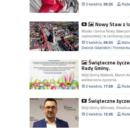
3 kwietnia,
Redak
09:35
Nowy Staw z lo
Miasto i Gmina Nowy Staw położ
nadmorskiej i w centralnej cz
3 kwietnia,
Malor
06:54
Dworze Gdańskim i Frombo
Świąteczne życze
Rady Gminy.
Wójt Gminy Malbork, Marcin K
wielkanocne życzenia.
2 kwietnia,
Redak
17:59
Świąteczne życze
Wójt Gminy Miłoradz, Arkadius
2 kwietnia,
Redak
12:45