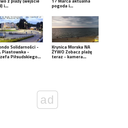
ywo z plaży (wejście
17 Marca aktualna
8) i…
pogoda i…
ondo Solidarności -
Krynica Morska NA
l. Piastowska -
ŻYWO Zobacz plażę
ózefa Piłsudskiego…
teraz - kamera…
ad