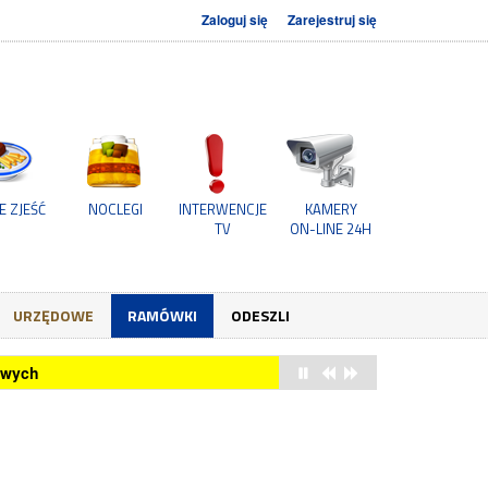
Zaloguj się
Zarejestruj się
E ZJEŚĆ
NOCLEGI
INTERWENCJE
KAMERY
TV
ON-LINE 24H
URZĘDOWE
RAMÓWKI
ODESZLI
owych