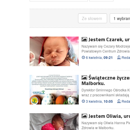
1 wybra
Jestem Czarek, ur
Nazywam się Cezary Modrzejews
Powiatowym Centrum Zdrowia 
6 kwietnia,
Redak
09:21
Świąteczne życze
Malborku.
Dyrektor Gminnego Ośrodka Kult
wraz z pracownikami składają
3 kwietnia,
Redak
10:05
Jestem Oliwia, ur
Nazywam się Oliwia Hanna Pie
Zdrowia w Malborku.