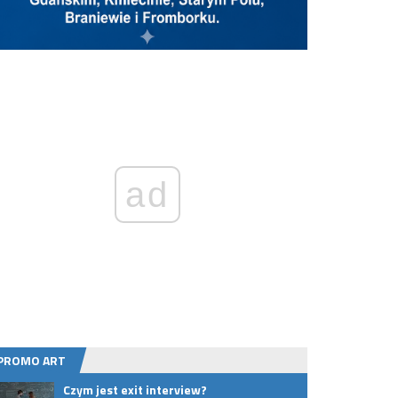
ad
PROMO ART
Czym jest exit interview?
Osied