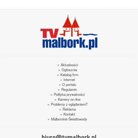
»
Aktualności
»
Ogłosznia
»
Katalog firm
»
Internet
»
O portalu
»
Regulamin
»
Polityka prywatności
»
Kamery on-line
»
Problemy z oglądaniem?
»
Reklama
»
Kontakt
»
Malborskie Światłowody
biuro@tvmalbork.pl