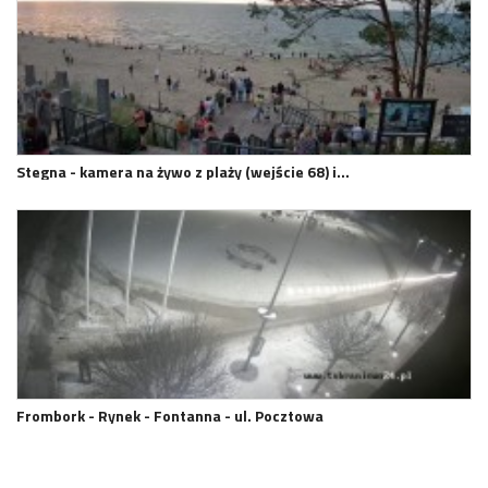
Stegna - kamera na żywo z plaży (wejście 68) i…
Frombork - Rynek - Fontanna - ul. Pocztowa