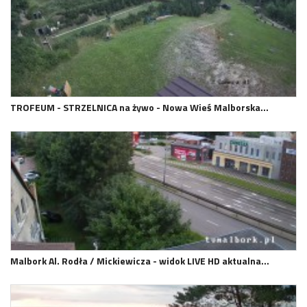
TROFEUM - STRZELNICA na żywo - Nowa Wieś Malborska…
Malbork Al. Rodła / Mickiewicza - widok LIVE HD aktualna…