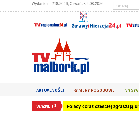
Wydanie nr 218/2026, Czwartek 6.08.2026
AKTUALNOŚCI
KAMERY POGODOWE
NA SY
WAŻNE
Polacy coraz częściej zgłaszają u