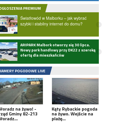
OGŁOSZENIA PREMIUM
Światłowód w Malborku – jak wybrać
szybki i stabilny internet do domu?
ARIPARK Malbork otworzy się 30 lipca.
Zmarł
Nowy park handlowy przy DK22 z szeroką
ofertą dla mieszkańców
KAMERY POGODOWE LIVE
iłoradz na żywo! -
Kąty Rybackie pogoda
rząd Gminy 82-213
na żywo. Wejście na
iłoradz…
plażę…