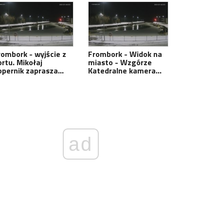
rombork - wyjście z
Frombork - Widok na
ortu. Mikołaj
miasto - Wzgórze
opernik zaprasza…
Katedralne kamera…
ad