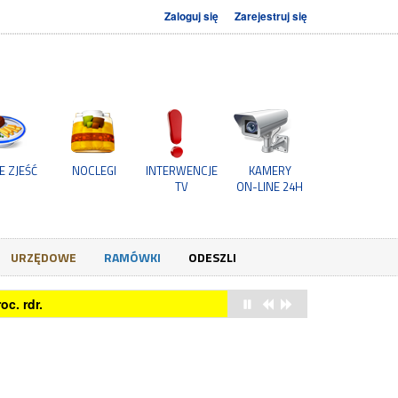
Zaloguj się
Zarejestruj się
E ZJEŚĆ
NOCLEGI
INTERWENCJE
KAMERY
TV
ON-LINE 24H
URZĘDOWE
RAMÓWKI
ODESZLI
c. rdr.