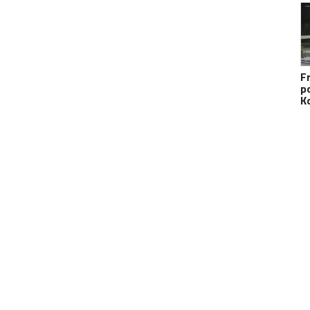
F
p
K