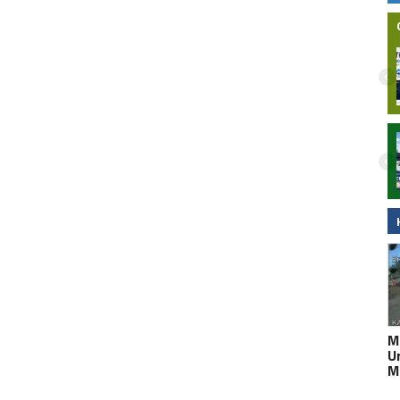
Nielegalna bimbrownia zlikwidowana na
Pomorzu. KAS i Żandarmeria Wojskowa
zatrzymały dwie osoby
M
U
M