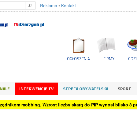
Reklama
•
Kontakt
OGŁOSZENIA
FIRMY
GDZI
GNALE
INTERWENCJE TV
STREFA OBYWATELSKA
SPORT
rzędnikom mobbing. Wzrost liczby skarg do PIP wynosi blisko 8 pro