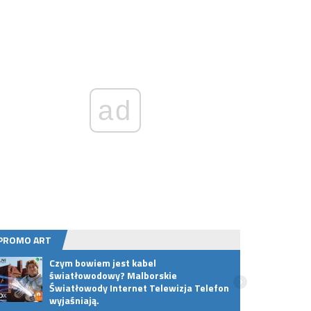
ad
PROMO ART
Czym bowiem jest kabel
Meble
światłowodowy? Malborskie
- jak
Światłowody Internet Telewizja Telefon
wyjaśniają.