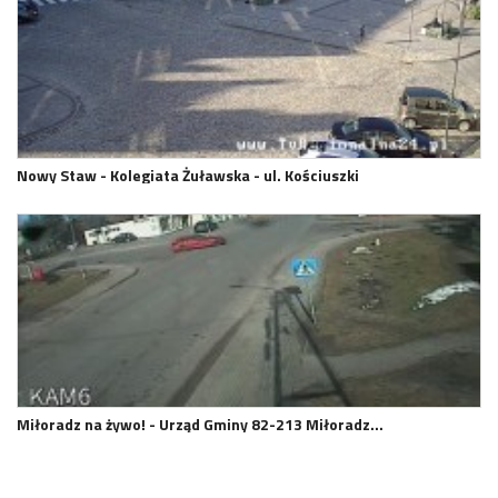
Nowy Staw - Kolegiata Żuławska - ul. Kościuszki
Miłoradz na żywo! - Urząd Gminy 82-213 Miłoradz…