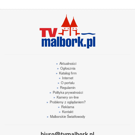
»
Aktualności
»
Ogłosznia
»
Katalog firm
»
Internet
»
O portalu
»
Regulamin
»
Polityka prywatności
»
Kamery on-line
»
Problemy z oglądaniem?
»
Reklama
»
Kontakt
»
Malborskie Światłowody
biuro@tvmalbork.pl