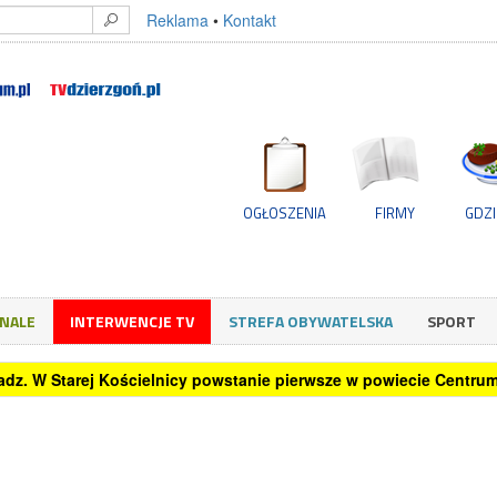
Reklama
•
Kontakt
OGŁOSZENIA
FIRMY
GDZI
GNALE
INTERWENCJE TV
STREFA OBYWATELSKA
SPORT
o home office? Sprawdzamy