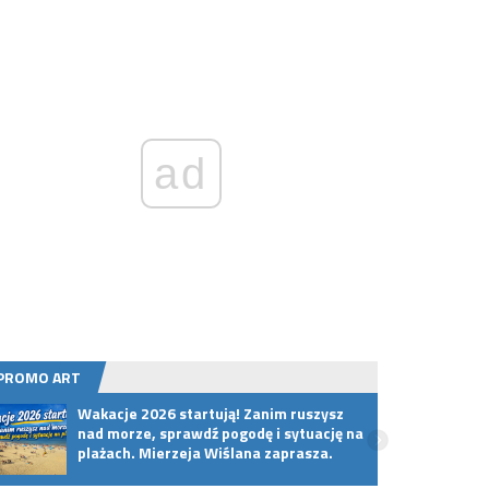
ad
PROMO ART
Wakacje 2026 startują! Zanim ruszysz
Premi
nad morze, sprawdź pogodę i sytuację na
w wyj
plażach. Mierzeja Wiślana zaprasza.
Powró