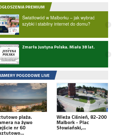
OGŁOSZENIA PREMIUM
Światłowód w Malborku – jak wybrać
szybki i stabilny internet do domu?
Zmarła Justyna Polska. Miała 38 lat.
Potrą
Słowi
zarej
Zobac
KAMERY POGODOWE LIVE
ztutowo plaża.
Wieża Ciśnień, 82-200
amera na żywo
Malbork - Plac
ejście nr 60
Słowiański,…
sztutowo…