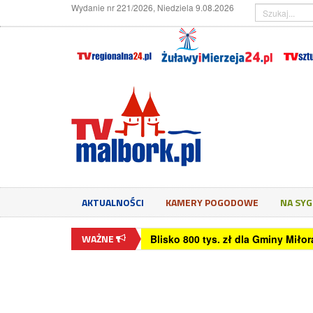
Wydanie nr 221/2026, Niedziela 9.08.2026
AKTUALNOŚCI
KAMERY POGODOWE
NA SY
WAŻNE
Czy monitor 24 cale jest dobry d