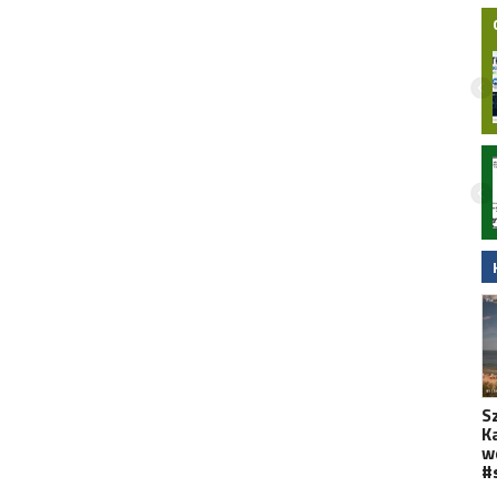
65,5 proc. młodych Polaków
wykorzystuje sztuczną inteligencję przy
podejmowaniu decyzji zakupowych
S
K
w
#