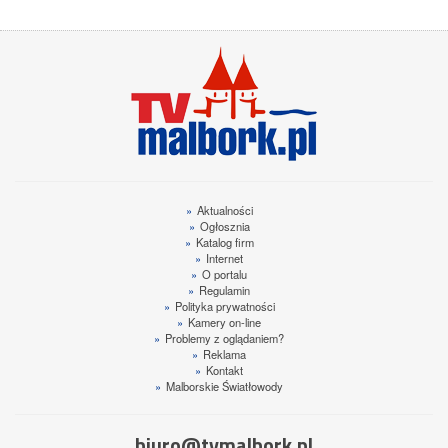
»
Aktualności
»
Ogłosznia
»
Katalog firm
»
Internet
»
O portalu
»
Regulamin
»
Polityka prywatności
»
Kamery on-line
»
Problemy z oglądaniem?
»
Reklama
»
Kontakt
»
Malborskie Światłowody
biuro@tvmalbork.pl