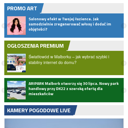
PROMO ART
Salonowy efekt w Twojej łazience. Jak
samodzielnie zregenerować włosy i dodać im
objętości?
OGŁOSZENIA PREMIUM
Światłowód w Malborku – jak wybrać szybki i
stabilny internet do domu?
ARIPARK Malbork otworzy się 30 lipca. Nowy park
handlowy przy DK22 z szeroką ofertą dla
mieszkańców
KAMERY POGODOWE LIVE