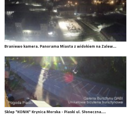
Braniewo kamera. Panorama Miasta z widokiem na Zalew…
Sklep "KONIK" Krynica Morska - Piaski ul. Słoneczna.…