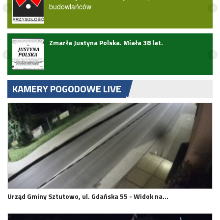
budowlańców
ark
Zmarła Justyna Polska. Miała 38 lat.
KAMERY POGODOWE LIVE
Urząd Gminy Sztutowo, ul. Gdańska 55 - Widok na…