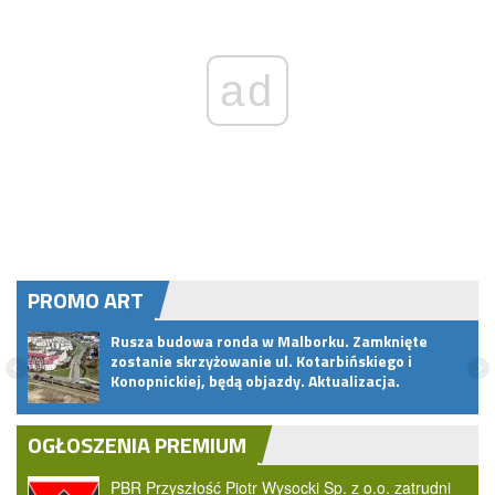
ad
PROMO ART
rze,
Rusza budowa ronda w Malborku. Zamknięte
a
zostanie skrzyżowanie ul. Kotarbińskiego i
Konopnickiej, będą objazdy. Aktualizacja.
OGŁOSZENIA PREMIUM
PBR Przyszłość Piotr Wysocki Sp. z o.o. zatrudni