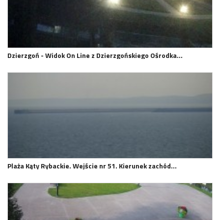
Dzierzgoń - Widok On Line z Dzierzgońskiego Ośrodka…
Plaża Kąty Rybackie. Wejście nr 51. Kierunek zachód…