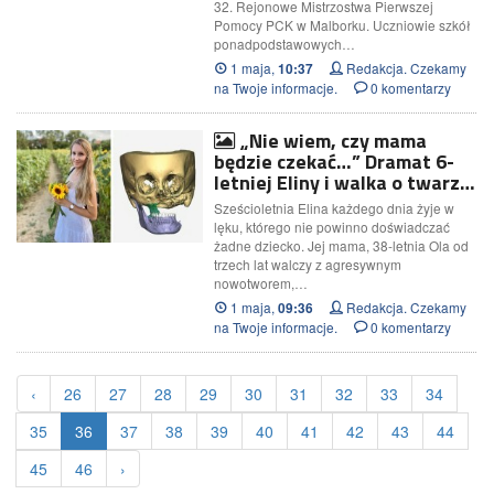
32. Rejonowe Mistrzostwa Pierwszej
Pomocy PCK w Malborku. Uczniowie szkół
ponadpodstawowych…
1 maja,
Redakcja. Czekamy
10:37
na Twoje informacje.
0 komentarzy
„Nie wiem, czy mama
będzie czekać…” Dramat 6-
letniej Eliny i walka o twarz…
Sześcioletnia Elina każdego dnia żyje w
lęku, którego nie powinno doświadczać
żadne dziecko. Jej mama, 38-letnia Ola od
trzech lat walczy z agresywnym
nowotworem,…
1 maja,
Redakcja. Czekamy
09:36
na Twoje informacje.
0 komentarzy
‹
26
27
28
29
30
31
32
33
34
35
36
37
38
39
40
41
42
43
44
45
46
›