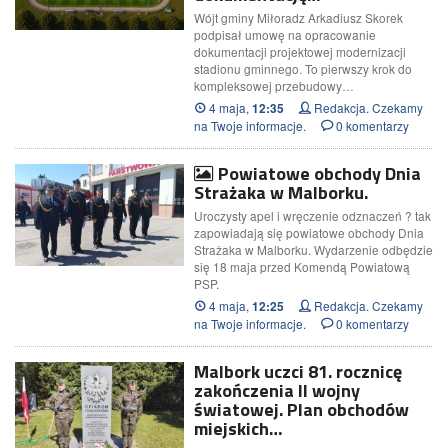
Wójt gminy Miłoradz Arkadiusz Skorek
podpisał umowę na opracowanie
dokumentacji projektowej modernizacji
stadionu gminnego. To pierwszy krok do
kompleksowej przebudowy…
4 maja,
Redakcja. Czekamy
12:35
na Twoje informacje.
0 komentarzy
Powiatowe obchody Dnia
Strażaka w Malborku.
Uroczysty apel i wręczenie odznaczeń ? tak
zapowiadają się powiatowe obchody Dnia
Strażaka w Malborku. Wydarzenie odbędzie
się 18 maja przed Komendą Powiatową
PSP.
4 maja,
Redakcja. Czekamy
12:25
na Twoje informacje.
0 komentarzy
Malbork uczci 81. rocznicę
zakończenia II wojny
światowej. Plan obchodów
miejskich…