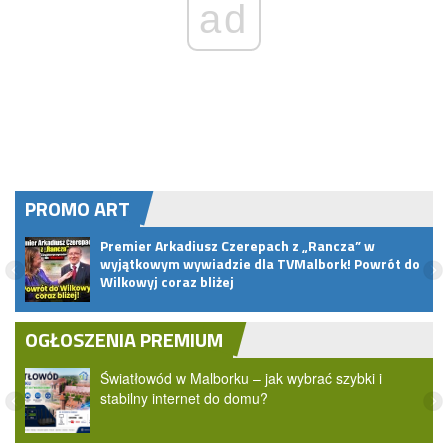
ad
PROMO ART
Premier Arkadiusz Czerepach z „Rancza” w
u
wyjątkowym wywiadzie dla TVMalbork! Powrót do
Wilkowyj coraz bliżej
OGŁOSZENIA PREMIUM
Światłowód w Malborku – jak wybrać szybki i
stabilny internet do domu?