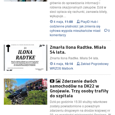
głównie do sprawdzania informacji i
robienia okazjonalnych zakupów. Dziś w
sieci opłaca się rachunki, zamawia bilety,
wykupuje…
4 maja,
PlayID Hub i
11:00
codzienne płatności: jak zmienia się
cyfrowa wygoda mieszkańców miast
0
komentarzy
Zmarła Ilona Radtke. Miała
54 lata.
Zmarła Ilona Radtke. Miała 54 lata.
4 maja,
Zakład Pogrzebowy
10:14
WRZOS Malbork
Zderzenie dwóch
samochodów na DK22 w
Gnojewie. Trzy osoby trafiły
do szpitala
Dziś po godzinie 15:30 służby ratunkowe
zostały powiadomione o poważnym
zdarzeniu drogowym na drodze krajowej nr
22, na wysokości miejscowości Gnojewo. W