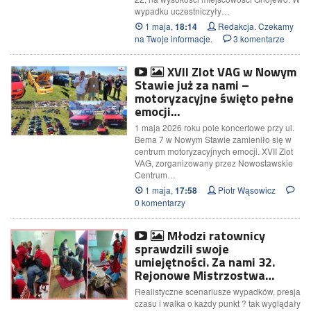
wypadku uczestniczyły…
1 maja,
Redakcja. Czekamy
18:14
na Twoje informacje.
3 komentarze
XVII Zlot VAG w Nowym
Stawie już za nami –
motoryzacyjne święto pełne
emocji…
1 maja 2026 roku pole koncertowe przy ul.
Bema 7 w Nowym Stawie zamieniło się w
centrum motoryzacyjnych emocji. XVII Zlot
VAG, zorganizowany przez Nowostawskie
Centrum…
1 maja,
Piotr Wąsowicz
17:58
0 komentarzy
Młodzi ratownicy
sprawdzili swoje
umiejętności. Za nami 32.
Rejonowe Mistrzostwa…
Realistyczne scenariusze wypadków, presja
czasu i walka o każdy punkt ? tak wyglądały