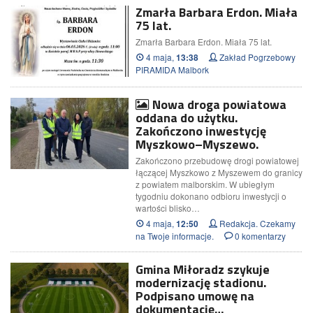
Zmarła Barbara Erdon. Miała
75 lat.
Zmarła Barbara Erdon. Miała 75 lat.
4 maja,
Zakład Pogrzebowy
13:38
PIRAMIDA Malbork
Nowa droga powiatowa
oddana do użytku.
Zakończono inwestycję
Myszkowo–Myszewo.
Zakończono przebudowę drogi powiatowej
łączącej Myszkowo z Myszewem do granicy
z powiatem malborskim. W ubiegłym
tygodniu dokonano odbioru inwestycji o
wartości blisko…
4 maja,
Redakcja. Czekamy
12:50
na Twoje informacje.
0 komentarzy
Gmina Miłoradz szykuje
modernizację stadionu.
Podpisano umowę na
dokumentację…