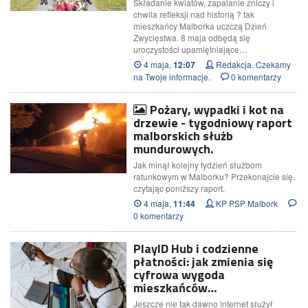
Składanie kwiatów, zapalanie zniczy i
chwila refleksji nad historią ? tak
mieszkańcy Malborka uczczą Dzień
Zwycięstwa. 8 maja odbędą się
uroczystości upamiętniające…
4 maja,
Redakcja. Czekamy
12:07
na Twoje informacje.
0 komentarzy
Pożary, wypadki i kot na
drzewie - tygodniowy raport
malborskich służb
mundurowych.
Jak minął kolejny tydzień służbom
ratunkowym w Malborku? Przekonajcie się,
czytając poniższy raport.
4 maja,
KP PSP Malbork
11:44
0 komentarzy
PlayID Hub i codzienne
płatności: jak zmienia się
cyfrowa wygoda
mieszkańców…
Jeszcze nie tak dawno internet służył