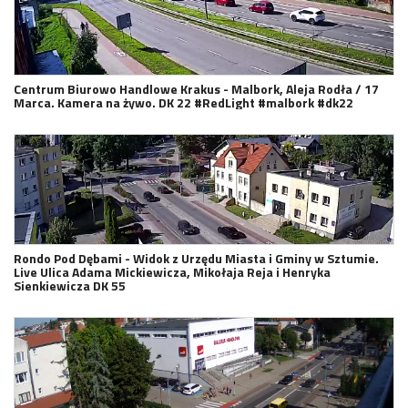
Centrum Biurowo Handlowe Krakus - Malbork, Aleja Rodła / 17
Marca. Kamera na żywo. DK 22 #RedLight #malbork #dk22
Rondo Pod Dębami - Widok z Urzędu Miasta i Gminy w Sztumie.
Live Ulica Adama Mickiewicza, Mikołaja Reja i Henryka
Sienkiewicza DK 55