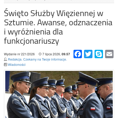
Święto Służby Więziennej w
Sztumie. Awanse, odznaczenia
i wyróżnienia dla
funkcjonariuszy
Facebook
Twitter
Skype
Em
Wydanie nr 221/2026
7 lipca 2026,
09:57
Redakcja. Czekamy na Twoje informacje.
Wiadomości