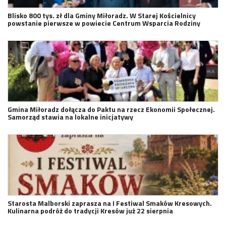
Blisko 800 tys. zł dla Gminy Miłoradz. W Starej Kościelnicy
powstanie pierwsze w powiecie Centrum Wsparcia Rodziny
Gmina Miłoradz dołącza do Paktu na rzecz Ekonomii Społecznej.
Samorząd stawia na lokalne inicjatywy
Starosta Malborski zaprasza na I Festiwal Smaków Kresowych.
Kulinarna podróż do tradycji Kresów już 22 sierpnia