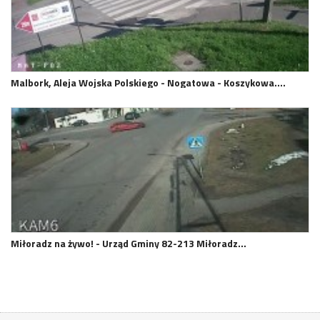
Malbork, Aleja Wojska Polskiego - Nogatowa - Koszykowa.…
Miłoradz na żywo! - Urząd Gminy 82-213 Miłoradz…