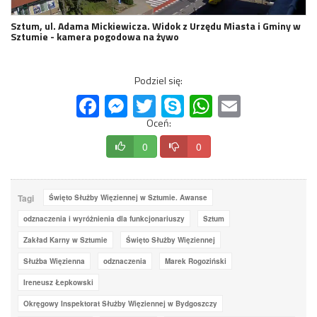
Sztum, ul. Adama Mickiewicza. Widok z Urzędu Miasta i Gminy w
Sztumie - kamera pogodowa na żywo
Podziel się:
Facebook
Messenger
Twitter
Skype
WhatsApp
Email
Oceń:
0
0
Tagi
Święto Służby Więziennej w Sztumie. Awanse
odznaczenia i wyróżnienia dla funkcjonariuszy
Sztum
Zakład Karny w Sztumie
Święto Służby Więziennej
Służba Więzienna
odznaczenia
Marek Rogoziński
Ireneusz Łepkowski
Okręgowy Inspektorat Służby Więziennej w Bydgoszczy