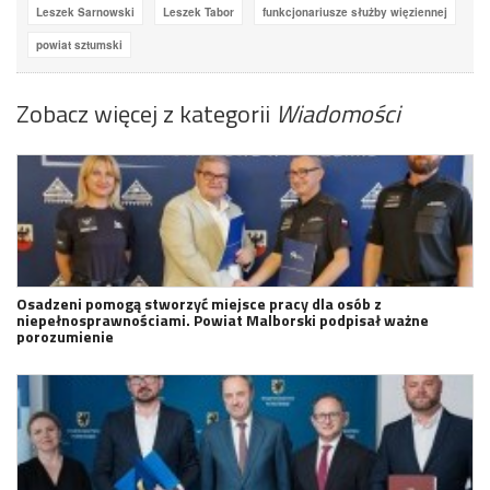
Leszek Sarnowski
Leszek Tabor
funkcjonariusze służby więziennej
powiat sztumski
Zobacz więcej z kategorii
Wiadomości
Osadzeni pomogą stworzyć miejsce pracy dla osób z
niepełnosprawnościami. Powiat Malborski podpisał ważne
porozumienie