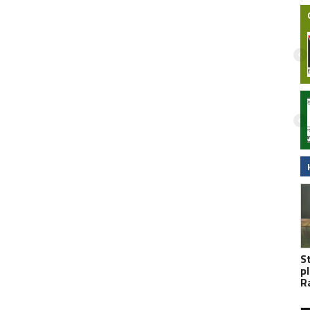
zlikwidowana na
ARIPARK Malbork otworzy się 30 lipca.
eria Wojskowa
Nowy park handlowy przy DK22 z szeroką
ofertą dla mieszkańców
S
p
R