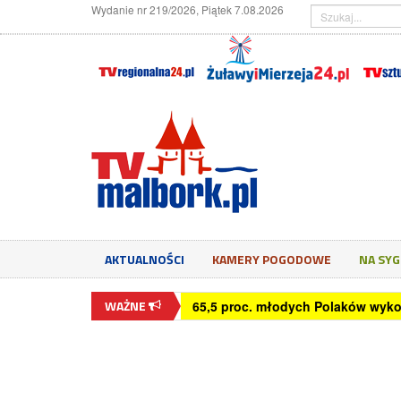
Wydanie nr 219/2026, Piątek 7.08.2026
AKTUALNOŚCI
KAMERY POGODOWE
NA SY
WAŻNE
65,5 proc. młodych Polaków wyko