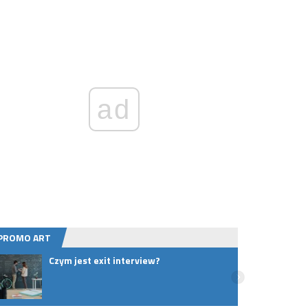
ad
PROMO ART
Czym jest exit interview?
Podst
umieć