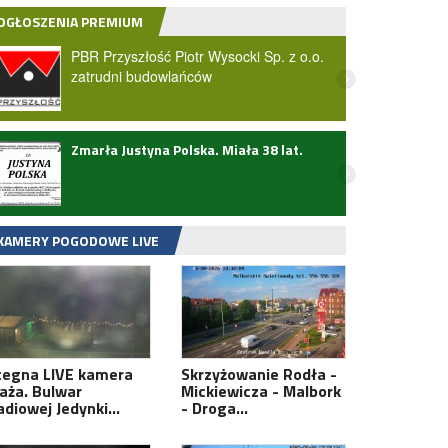
OGŁOSZENIA PREMIUM
PBR Przyszłość Piotr Wysocki Sp. z o.o.
zatrudni budowlańców
Zmarła Justyna Polska. Miała 38 lat.
Potrą
Słowi
zarej
Zobac
KAMERY POGODOWE LIVE
tegna LIVE kamera
Skrzyżowanie Rodła -
laża. Bulwar
Mickiewicza - Malbork
adiowej Jedynki…
- Droga…