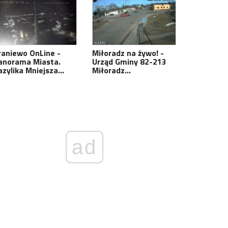
raniewo OnLine -
Miłoradz na żywo! -
anorama Miasta.
Urząd Gminy 82-213
azylika Mniejsza…
Miłoradz…
ad