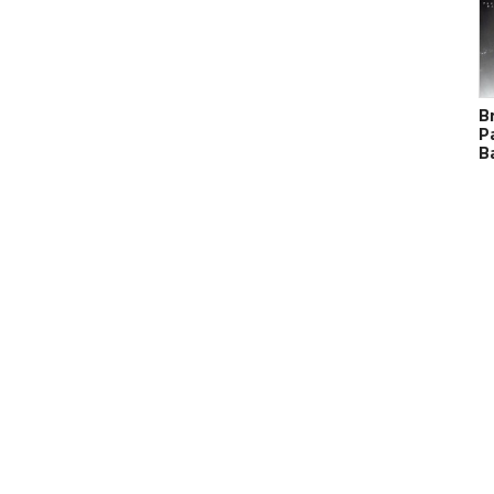
B
P
B