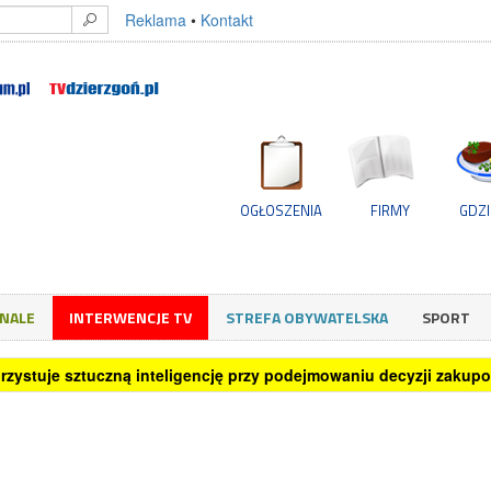
Reklama
•
Kontakt
OGŁOSZENIA
FIRMY
GDZI
GNALE
INTERWENCJE TV
STREFA OBYWATELSKA
SPORT
rzystuje sztuczną inteligencję przy podejmowaniu decyzji zakup