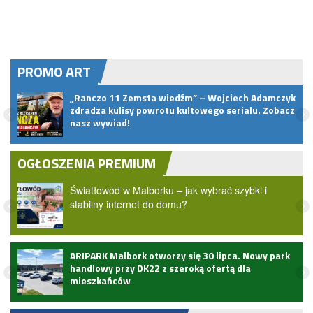
PROMO ART
„Ranczo 11 Zemsta wiedźm” – Wojciech Adamczyk
zdradza kulisy powrotu kultowego serialu. Zobacz
nasz wywiad!
OGŁOSZENIA PREMIUM
Światłowód w Malborku – jak wybrać szybki i
stabilny internet do domu?
ARIPARK Malbork otworzy się 30 lipca. Nowy park
handlowy przy DK22 z szeroką ofertą dla
mieszkańców