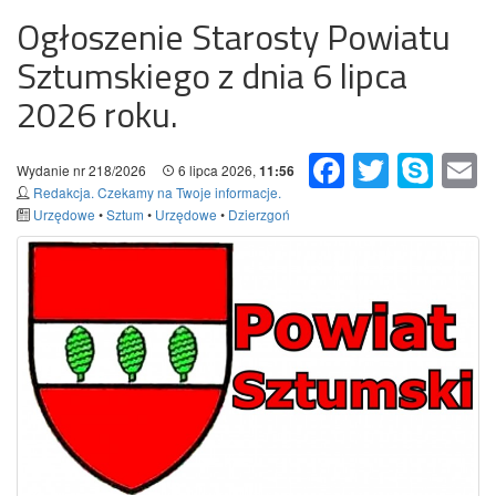
Ogłoszenie Starosty Powiatu
Sztumskiego z dnia 6 lipca
2026 roku.
Facebook
Twitter
Skype
Em
Wydanie nr 218/2026
6 lipca 2026,
11:56
Redakcja. Czekamy na Twoje informacje.
Urzędowe
•
Sztum
•
Urzędowe
•
Dzierzgoń