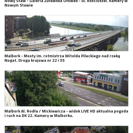
Nowy Staw - Galeria Żuławska Ołówek - ul. Kościuszki. Kamery w
Nowym Stawie
Malbork - Mosty im. rotmistrza Witolda Pileckiego nad rzeką
Nogat. Droga krajowa nr 22 i 55
Malbork Al. Rodła / Mickiewicza - widok LIVE HD aktualna pogoda
i ruch na DK 22. Kamery w Malborku.