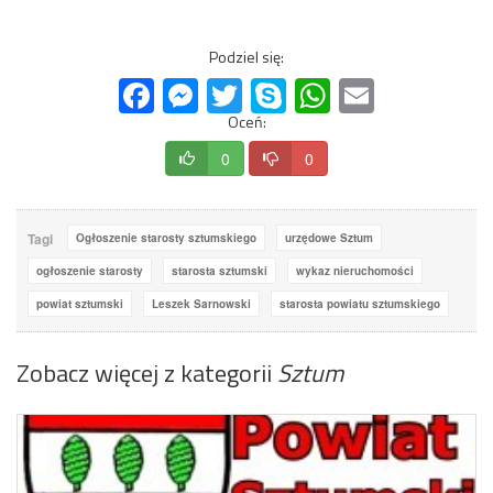
Podziel się:
Facebook
Messenger
Twitter
Skype
WhatsApp
Email
Oceń:
0
0
Tagi
Ogłoszenie starosty sztumskiego
urzędowe Sztum
ogłoszenie starosty
starosta sztumski
wykaz nieruchomości
powiat sztumski
Leszek Sarnowski
starosta powiatu sztumskiego
Zobacz więcej z kategorii
Sztum