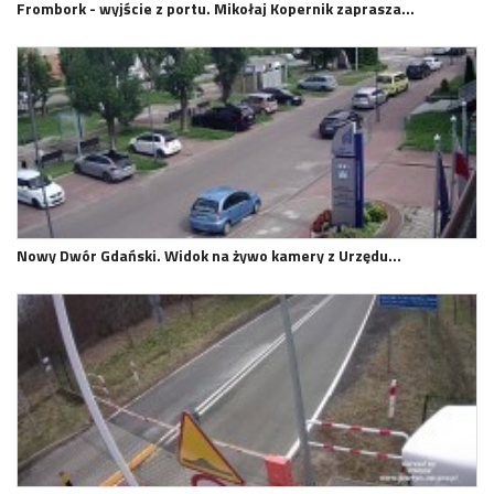
Frombork - wyjście z portu. Mikołaj Kopernik zaprasza…
Nowy Dwór Gdański. Widok na żywo kamery z Urzędu…