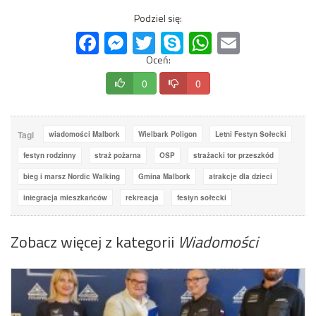
Podziel się:
Facebook
Messenger
Twitter
Skype
WhatsApp
Email
Oceń:
0
0
Tagi
wiadomości Malbork
Wielbark Poligon
Letni Festyn Sołecki
festyn rodzinny
straż pożarna
OSP
strażacki tor przeszkód
bieg i marsz Nordic Walking
Gmina Malbork
atrakcje dla dzieci
integracja mieszkańców
rekreacja
festyn sołecki
Zobacz więcej z kategorii
Wiadomości