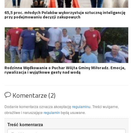
65,5 proc. młodych Polaków wykorzystuje sztuczną inteligencję
przy podejmowaniu decyzji zakupowych
Rodzinne Wędkowanie o Puchar Wójta Gminy Miłoradz. Emocje,
rywalizacja i wyjątkowe gesty nad wodą
Komentarze (2)
Dodanie komentarza oznacza akceptację
regulaminu
. Treści wulgarne,
obraźliwe i naruszające
regulamin
będą usuwane.
Treść komentarza