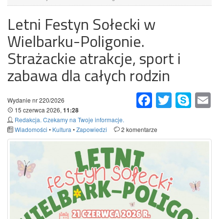
Letni Festyn Sołecki w
Wielbarku-Poligonie.
Strażackie atrakcje, sport i
zabawa dla całych rodzin
Facebook
Twitter
Skype
Em
Wydanie nr 220/2026
15 czerwca 2026,
11:28
Redakcja. Czekamy na Twoje informacje.
Wiadomości
•
Kultura
•
Zapowiedzi
2 komentarze