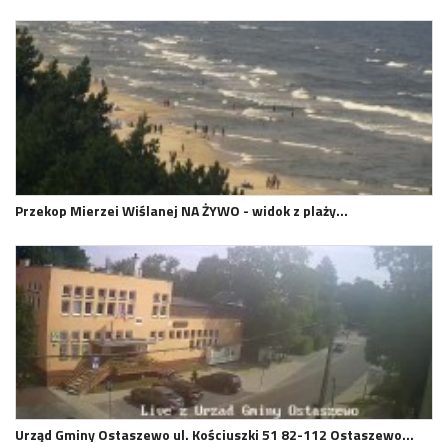
Przekop Mierzei Wiślanej NA ŻYWO - widok z plaży…
Urząd Gminy Ostaszewo ul. Kościuszki 51 82-112 Ostaszewo…