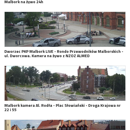
Malbork na żywo 24h
Dworzec PKP Malbork LIVE - Rondo Przewodników Malborskich -
ul. Dworcowa. Kamera na żywo z NZOZ ALMED
Malbork kamera Al. Rodła - Plac Słowiański - Droga Krajowa nr
22 i 55