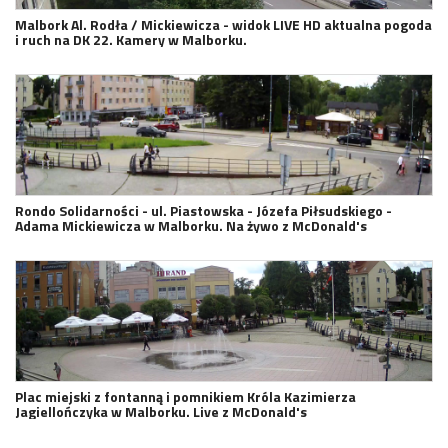
Malbork Al. Rodła / Mickiewicza - widok LIVE HD aktualna pogoda
i ruch na DK 22. Kamery w Malborku.
Rondo Solidarności - ul. Piastowska - Józefa Piłsudskiego -
Adama Mickiewicza w Malborku. Na żywo z McDonald's
Plac miejski z fontanną i pomnikiem Króla Kazimierza
Jagiellończyka w Malborku. Live z McDonald's