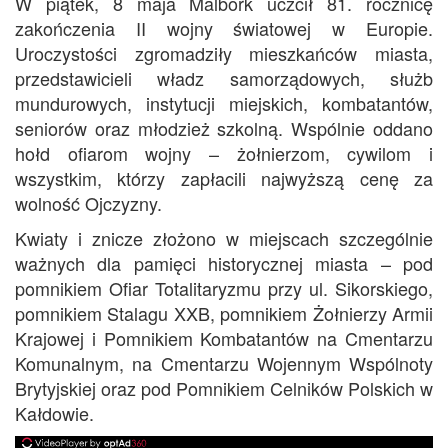
W piątek, 8 maja Malbork uczcił 81. rocznicę
zakończenia II wojny światowej w Europie.
Uroczystości zgromadziły mieszkańców miasta,
przedstawicieli władz samorządowych, służb
mundurowych, instytucji miejskich, kombatantów,
seniorów oraz młodzież szkolną. Wspólnie oddano
hołd ofiarom wojny – żołnierzom, cywilom i
wszystkim, którzy zapłacili najwyższą cenę za
wolność Ojczyzny.
Kwiaty i znicze złożono w miejscach szczególnie
ważnych dla pamięci historycznej miasta – pod
pomnikiem Ofiar Totalitaryzmu przy ul. Sikorskiego,
pomnikiem Stalagu XXB, pomnikiem Żołnierzy Armii
Krajowej i Pomnikiem Kombatantów na Cmentarzu
Komunalnym, na Cmentarzu Wojennym Wspólnoty
Brytyjskiej oraz pod Pomnikiem Celników Polskich w
Kałdowie.