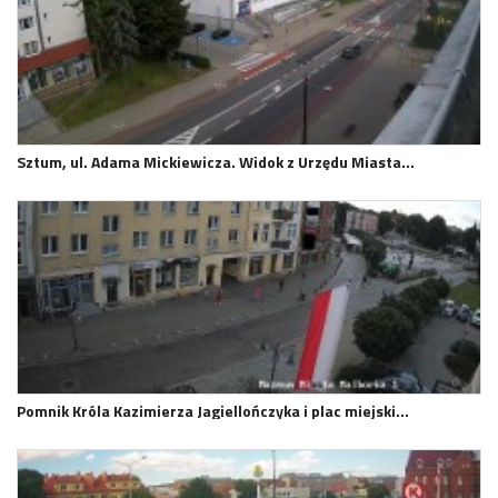
Sztum, ul. Adama Mickiewicza. Widok z Urzędu Miasta…
Pomnik Króla Kazimierza Jagiellończyka i plac miejski…