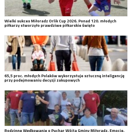
Wielki sukces Miłoradz Orlik Cup 2026. Ponad 120. młodych
piłkarzy stworzyło prawdziwe piłkarskie święto
65,5 proc. młodych Polaków wykorzystuje sztuczną inteligencję
przy podejmowaniu decyzji zakupowych
Rodzinne Wędkowanie o Puchar Wójta Gminy Miłoradz. Emocje,