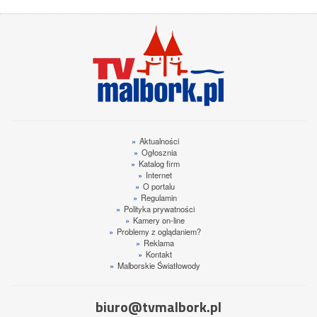
»
Aktualności
»
Ogłosznia
»
Katalog firm
»
Internet
»
O portalu
»
Regulamin
»
Polityka prywatności
»
Kamery on-line
»
Problemy z oglądaniem?
»
Reklama
»
Kontakt
»
Malborskie Światłowody
biuro@tvmalbork.pl