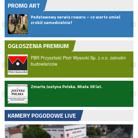
PROMO ART
pem
Podstawowy serwis roweru – co warto umieć
zrobić samodzielnie?
OGŁOSZENIA PREMIUM
PBR Przyszłość Piotr Wysocki Sp. z o.o. zatrudni
budowlańców
ark
Zmarła Justyna Polska. Miała 38 lat.
KAMERY POGODOWE LIVE