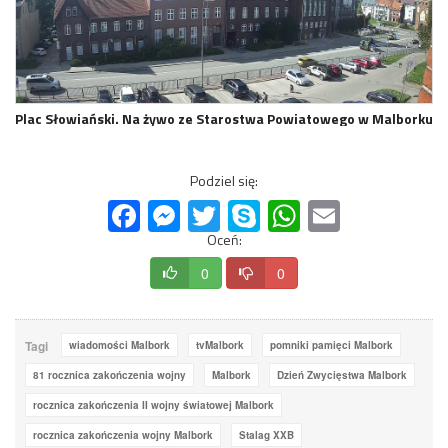
Plac Słowiański. Na żywo ze Starostwa Powiatowego w Malborku
Podziel się:
Facebook
Messenger
Twitter
Skype
WhatsApp
Email
Oceń:
0
0
Tagi
wiadomości Malbork
tvMalbork
pomniki pamięci Malbork
81 rocznica zakończenia wojny
Malbork
Dzień Zwycięstwa Malbork
rocznica zakończenia II wojny światowej Malbork
rocznica zakończenia wojny Malbork
Stalag XXB