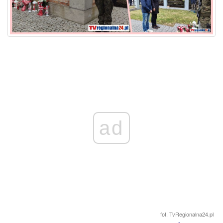
ad
fot. TvRegionalna24.pl