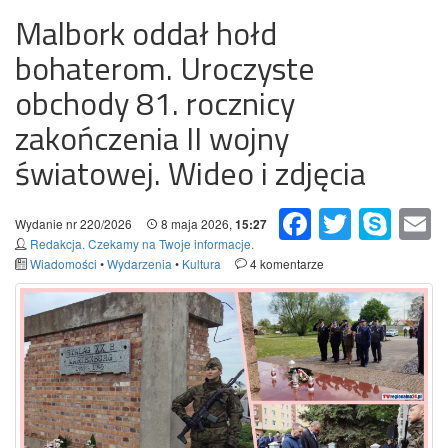
Malbork oddał hołd
bohaterom. Uroczyste
obchody 81. rocznicy
zakończenia II wojny
światowej. Wideo i zdjęcia
Facebook
Twitter
Skype
Em
Wydanie nr 220/2026
8 maja 2026,
15:27
Redakcja. Czekamy na Twoje informacje.
Wiadomości
•
Wydarzenia
•
Kultura
4 komentarze