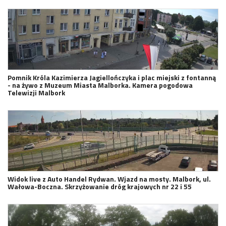
Pomnik Króla Kazimierza Jagiellończyka i plac miejski z fontanną
- na żywo z Muzeum Miasta Malborka. Kamera pogodowa
Telewizji Malbork
Widok live z Auto Handel Rydwan. Wjazd na mosty. Malbork, ul.
Wałowa-Boczna. Skrzyżowanie dróg krajowych nr 22 i 55