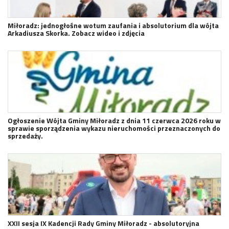
Miłoradz: jednogłośne wotum zaufania i absolutorium dla wójta
Arkadiusza Skorka. Zobacz wideo i zdjęcia
Ogłoszenie Wójta Gminy Miłoradz z dnia 11 czerwca 2026 roku w
sprawie sporządzenia wykazu nieruchomości przeznaczonych do
sprzedaży.
XXII sesja IX Kadencji Rady Gminy Miłoradz - absolutoryjna