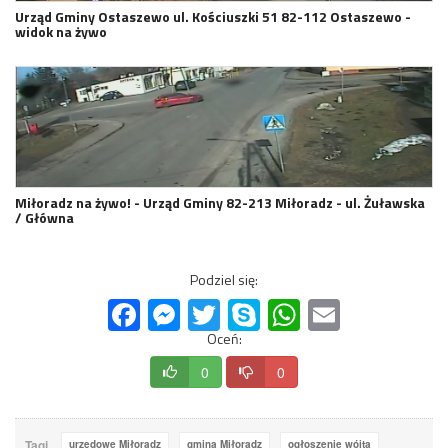
Urząd Gminy Ostaszewo ul. Kościuszki 51 82-112 Ostaszewo -
widok na żywo
Miłoradz na żywo! - Urząd Gminy 82-213 Miłoradz - ul. Żuławska
/ Główna
Podziel się:
Facebook
Messenger
Twitter
Skype
WhatsApp
Email
Oceń:
0
0
Tagi
urzędowe Miłoradz
gmina Miłoradz
ogłoszenie wójta