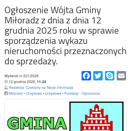
Ogłoszenie Wójta Gminy
Miłoradz z dnia z dnia 12
grudnia 2025 roku w sprawie
sporządzenia wykazu
nieruchomości przeznaczonych
do sprzedaży.
Facebook
Twitter
Skype
Em
Wydanie nr 221/2026
12 grudnia 2025,
11:24
Redakcja. Czekamy na Twoje informacje.
Miłoradz
•
Urzędowe
•
Urzędowe
•
Przetargi - Ogłoszenia