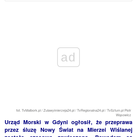
ad
fot. TvMalbork.pl / Zulawyimierzeja24.pl / TvRegionalna24.pl / TvSztum.pl Piotr
Wąsowicz
Urząd Morski w Gdyni ogłosił, że przeprawa
przez śluzę Nowy Świat na Mierzei Wiślanej