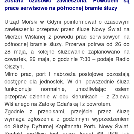
została czasowo zawieszona. Powodem są
prace serwisowe na północnej bramie śluzy
Urząd Morski w Gdyni poinformował o czasowym
zawieszeniu przepraw przez śluzę Nowy Świat na
Mierzei Wiślanej z powodu prac serwisowych na
północnej bramie śluzy. Przerwa potrwa od 26 do
28 maja, a kolejne śluzowanie zaplanowano na
czwartek, 29 maja, o godzinie 7:30 – podaje Radio
Olsztyn.
Mimo prac, port i nabrzeża postojowe pozostają
dostępne dla jednostek. W dni powszednie śluza
funkcjonuje normalnie, umożliwiając osiem
przepraw dziennie w obu kierunkach – z Zalewu
Wiślanego na Zatokę Gdańską i z powrotem.
Zgodnie z przepisami, przejście przez śluzę
wymaga zgłoszenia z godzinnym wyprzedzeniem
do Służby Dyżurnej Kapitanatu Portu Nowy Świat.
Kontakt możliwy jest przez kanał 68 UKF lub