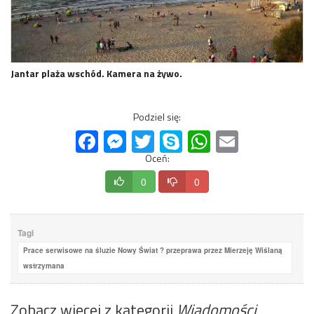
Jantar plaża wschód. Kamera na żywo.
Podziel się:
Facebook
Messenger
Twitter
Skype
WhatsApp
Email
Oceń:
0
0
Tagi
Prace serwisowe na śluzie Nowy Świat ? przeprawa przez Mierzeję Wiślaną
wstrzymana
Zobacz więcej z kategorii
Wiadomości