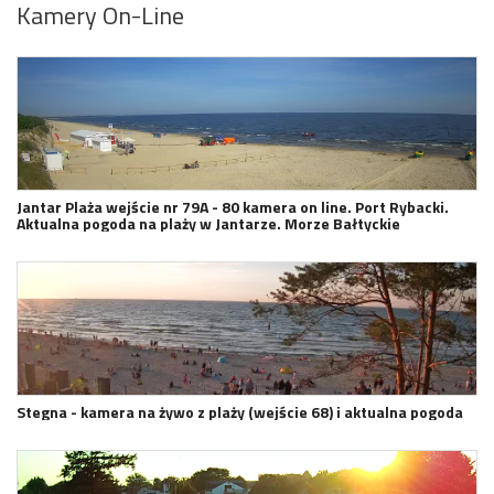
Kamery On-Line
Jantar Plaża wejście nr 79A - 80 kamera on line. Port Rybacki.
Aktualna pogoda na plaży w Jantarze. Morze Bałtyckie
Stegna - kamera na żywo z plaży (wejście 68) i aktualna pogoda