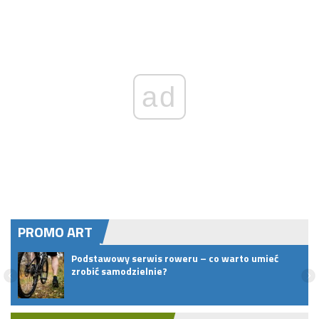
ad
PROMO ART
Podstawowy serwis roweru – co warto umieć
X
zrobić samodzielnie?
Z