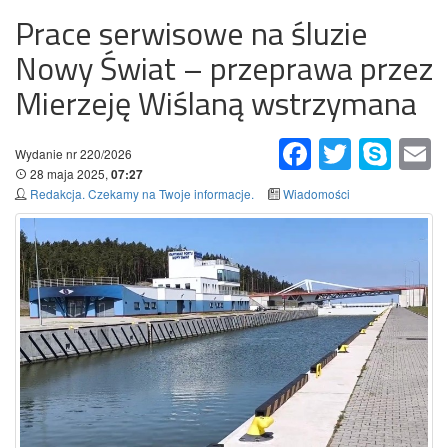
Prace serwisowe na śluzie
Nowy Świat – przeprawa przez
Mierzeję Wiślaną wstrzymana
Facebook
Twitter
Skype
Em
Wydanie nr 220/2026
28 maja 2025,
07:27
Redakcja. Czekamy na Twoje informacje.
Wiadomości