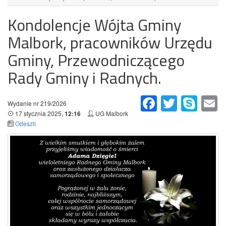
Kondolencje Wójta Gminy
Malbork, pracowników Urzędu
Gminy, Przewodniczącego
Rady Gminy i Radnych.
Facebook
Twitter
Skype
Em
Wydanie nr 219/2026
17 stycznia 2025,
UG Malbork
12:16
Odeszli