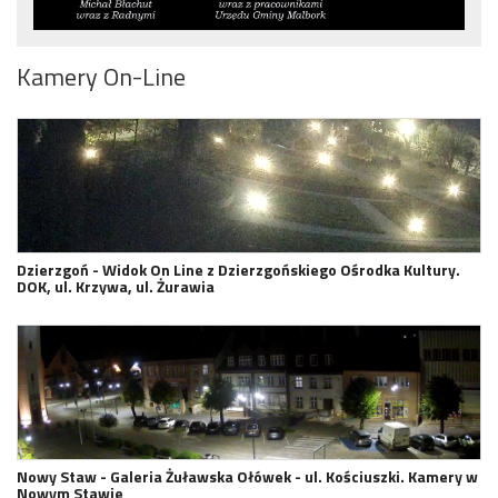
Kamery On-Line
Dzierzgoń - Widok On Line z Dzierzgońskiego Ośrodka Kultury.
DOK, ul. Krzywa, ul. Żurawia
Nowy Staw - Galeria Żuławska Ołówek - ul. Kościuszki. Kamery w
Nowym Stawie