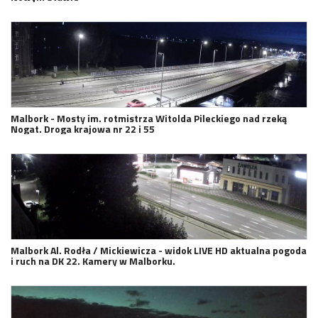
Malbork - Mosty im. rotmistrza Witolda Pileckiego nad rzeką
Nogat. Droga krajowa nr 22 i 55
Malbork Al. Rodła / Mickiewicza - widok LIVE HD aktualna pogoda
i ruch na DK 22. Kamery w Malborku.