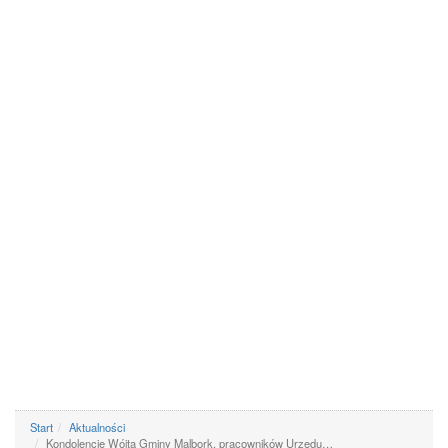
Start
Aktualności
Kondolencje Wójta Gminy Malbork, pracowników Urzędu…