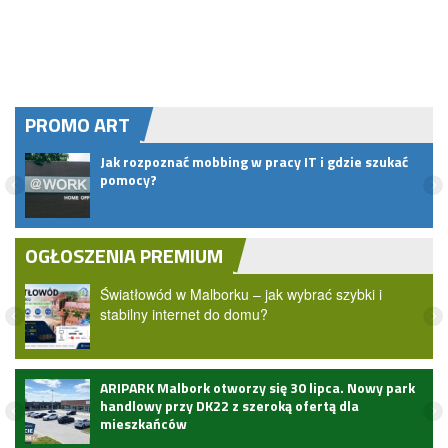
PROMO ART
Jak rozpoznać mobbing w pracy IT i gdzie szukać
pomocy?
OGŁOSZENIA PREMIUM
Światłowód w Malborku – jak wybrać szybki i
stabilny internet do domu?
ARIPARK Malbork otworzy się 30 lipca. Nowy park
handlowy przy DK22 z szeroką ofertą dla
mieszkańców