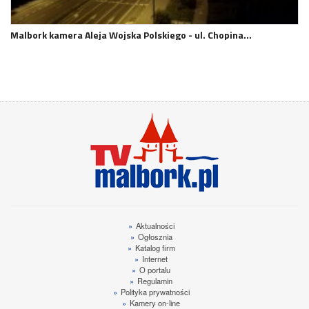
Malbork kamera Aleja Wojska Polskiego - ul. Chopina…
»
Aktualności
»
Ogłosznia
»
Katalog firm
»
Internet
»
O portalu
»
Regulamin
»
Polityka prywatności
»
Kamery on-line