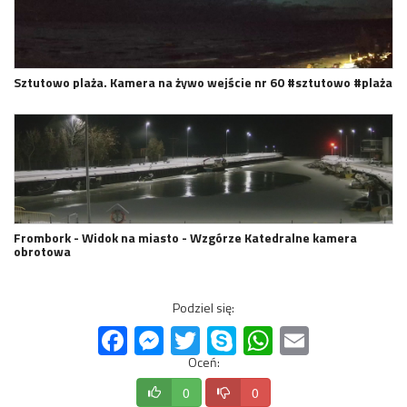
Sztutowo plaża. Kamera na żywo wejście nr 60 #sztutowo #plaża
Frombork - Widok na miasto - Wzgórze Katedralne kamera
obrotowa
Podziel się:
Facebook
Messenger
Twitter
Skype
WhatsApp
Email
Oceń:
0
0