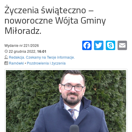
Życzenia świąteczno –
noworoczne Wójta Gminy
Miłoradz.
Facebook
Twitter
Skype
Em
Wydanie nr 221/2026
22 grudnia 2022,
16:01
Redakcja. Czekamy na Twoje informacje.
Ramówki
•
Pozdrowienia i życzenia