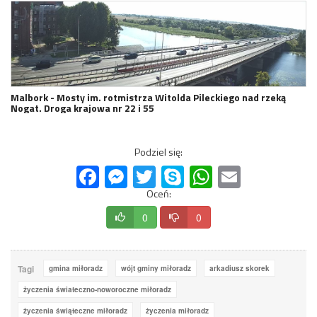
Malbork - Mosty im. rotmistrza Witolda Pileckiego nad rzeką
Nogat. Droga krajowa nr 22 i 55
Podziel się:
Facebook
Messenger
Twitter
Skype
WhatsApp
Email
Oceń:
0
0
Tagi
gmina miłoradz
wójt gminy miłoradz
arkadiusz skorek
życzenia świateczno-noworoczne miłoradz
życzenia świąteczne miłoradz
życzenia miłoradz