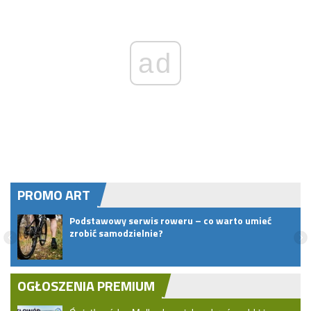
ad
PROMO ART
Podstawowy serwis roweru – co warto umieć
zrobić samodzielnie?
OGŁOSZENIA PREMIUM