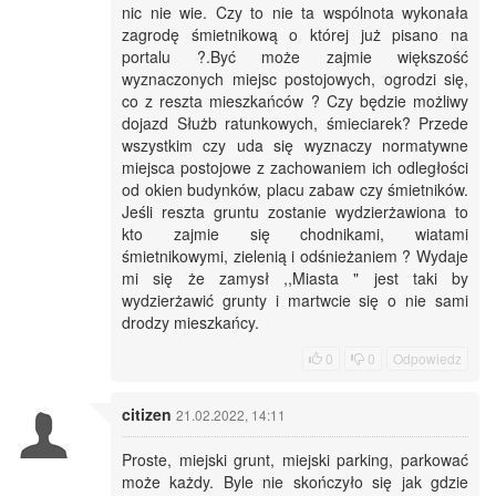
nic nie wie. Czy to nie ta wspólnota wykonała
zagrodę śmietnikową o której już pisano na
portalu ?.Być może zajmie większość
wyznaczonych miejsc postojowych, ogrodzi się,
co z reszta mieszkańców ? Czy będzie możliwy
dojazd Służb ratunkowych, śmieciarek? Przede
wszystkim czy uda się wyznaczy normatywne
miejsca postojowe z zachowaniem ich odległości
od okien budynków, placu zabaw czy śmietników.
Jeśli reszta gruntu zostanie wydzierżawiona to
kto zajmie się chodnikami, wiatami
śmietnikowymi, zielenią i odśnieżaniem ? Wydaje
mi się że zamysł ,,Miasta " jest taki by
wydzierżawić grunty i martwcie się o nie sami
drodzy mieszkańcy.
0
0
Odpowiedz
citizen
21.02.2022, 14:11
Proste, miejski grunt, miejski parking, parkować
może każdy. Byle nie skończyło się jak gdzie