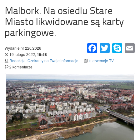
Malbork. Na osiedlu Stare
Miasto likwidowane są karty
parkingowe.
Facebook
Twitter
Skype
Em
Wydanie nr 220/2026
19 lutego 2022,
15:58
Redakcja. Czekamy na Twoje informacje.
Interwencje TV
2 komentarze