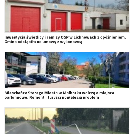
Inwestycja świetlicy i remizy OSP w Lichnowach z opóźnieniem.
Gmina odstąpiła od umowy z wykonawcą
Mieszkańcy Starego Miasta w Malborku walczą o miejsca
parkingowe. Remont i turyści pogłębiają problem