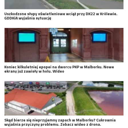
Uszkodzone słupy oświetleniowe wciąż przy DK22 w Królewie.
GDDKiA wyjaśnia sytuację
Koniec kilkuletniej epopei na dworcu PKP w Malborku. Nowe
ekrany już zawisły w holu. Wideo
Skąd bierze się nieprzyjemny zapach w Malborku? Cukrownia
wyjaśnia przyczyny problemu. Zobacz wideo z drona.