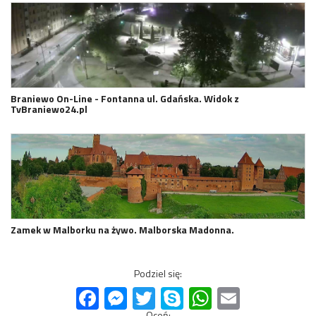
Braniewo On-Line - Fontanna ul. Gdańska. Widok z
TvBraniewo24.pl
Zamek w Malborku na żywo. Malborska Madonna.
Podziel się:
Facebook
Messenger
Twitter
Skype
WhatsApp
Email
Oceń: