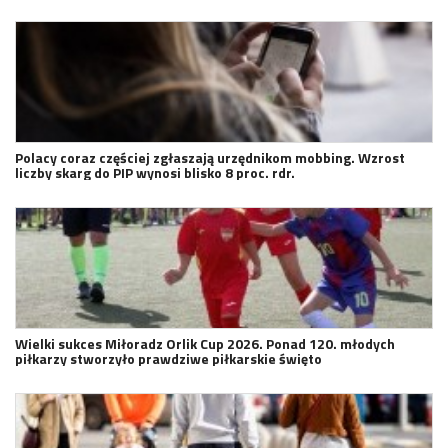
Polacy coraz częściej zgłaszają urzędnikom mobbing. Wzrost
liczby skarg do PIP wynosi blisko 8 proc. rdr.
Wielki sukces Miłoradz Orlik Cup 2026. Ponad 120. młodych
piłkarzy stworzyło prawdziwe piłkarskie święto