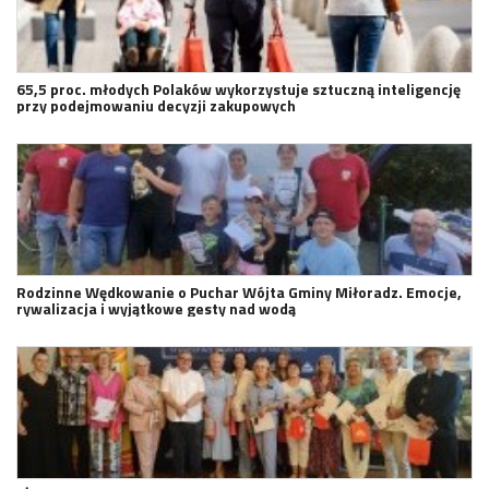
65,5 proc. młodych Polaków wykorzystuje sztuczną inteligencję
przy podejmowaniu decyzji zakupowych
Rodzinne Wędkowanie o Puchar Wójta Gminy Miłoradz. Emocje,
rywalizacja i wyjątkowe gesty nad wodą