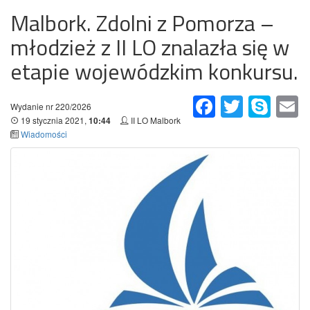
Malbork. Zdolni z Pomorza –
młodzież z II LO znalazła się w
etapie wojewódzkim konkursu.
Facebook
Twitter
Skype
Em
Wydanie nr 220/2026
19 stycznia 2021,
II LO Malbork
10:44
Wiadomości