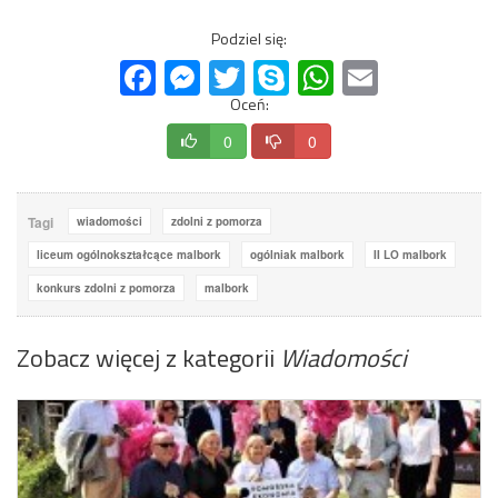
Podziel się:
Facebook
Messenger
Twitter
Skype
WhatsApp
Email
Oceń:
0
0
Tagi
wiadomości
zdolni z pomorza
liceum ogólnokształcące malbork
ogólniak malbork
II LO malbork
konkurs zdolni z pomorza
malbork
Zobacz więcej z kategorii
Wiadomości