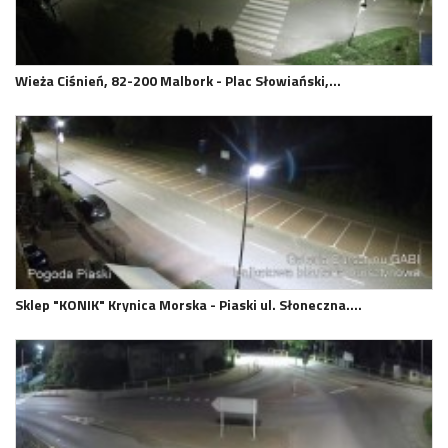
Wieża Ciśnień, 82-200 Malbork - Plac Słowiański,…
Sklep "KONIK" Krynica Morska - Piaski ul. Słoneczna.…