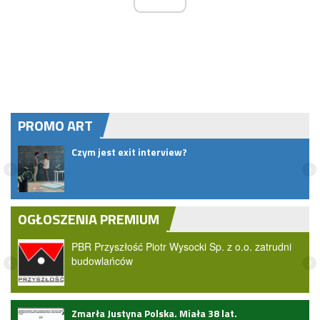
PROMO ART
Czym jest exit interview?
OGŁOSZENIA PREMIUM
PBR Przyszłość Piotr Wysocki Sp. z o.o. zatrudni
budowlańców
ark
Zmarła Justyna Polska. Miała 38 lat.