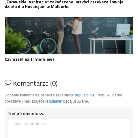
„Żuławskie Inspiracje” zakończone. Artyści przekazali swoje
dzieła dla Hospicjum w Malborku
Czym jest exit interview?
Komentarze (0)
Dodanie komentarza oznacza akceptację
regulaminu
. Treści wulgarne,
obraźliwe i naruszające
regulamin
będą usuwane.
Treść komentarza