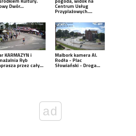
środkiem Kultury.
pogoda, widok na
owy Dwór…
Centrum Usług
Przyplażowych.…
ar KARMAZYN i
Malbork kamera Al.
mażalnia Ryb
Rodła - Plac
aprasza przez cały…
Słowiański - Droga…
ad