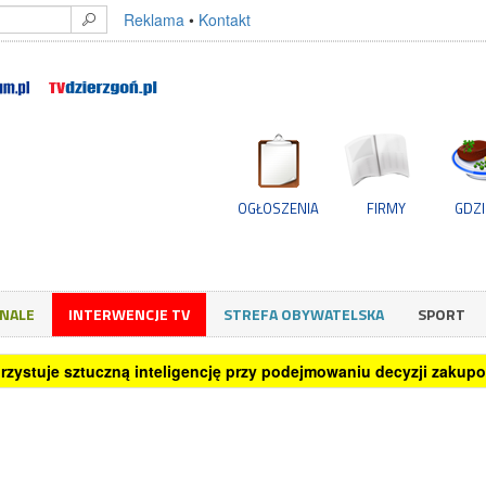
Reklama
•
Kontakt
OGŁOSZENIA
FIRMY
GDZI
GNALE
INTERWENCJE TV
STREFA OBYWATELSKA
SPORT
rzystuje sztuczną inteligencję przy podejmowaniu decyzji zakup