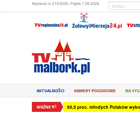
Wydanie nr 219/2026, Piątek 7.08.2026
AKTUALNOŚCI
KAMERY POGODOWE
NA SY
WAŻNE
65,5 proc. młodych Polaków wyko