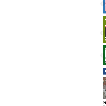
ezprzewodowy w
Adamczyk zdradza kulisy powrotu
kultowego serialu. Zobacz nasz wywiad!
zlikwidowana na
ARIPARK Malbork otworzy się 30 lipca.
eria Wojskowa
Nowy park handlowy przy DK22 z szeroką
ofertą dla mieszkańców
P