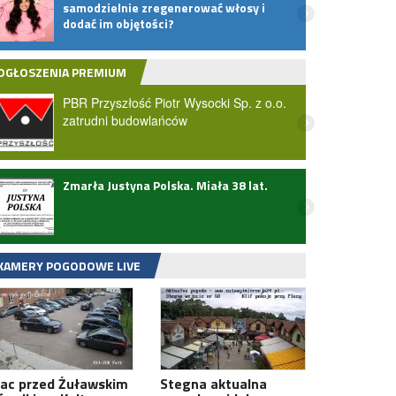
samodzielnie zregenerować włosy i
Zamkn
dodać im objętości?
Kotar
objaz
OGŁOSZENIA PREMIUM
PBR Przyszłość Piotr Wysocki Sp. z o.o.
zatrudni budowlańców
Zmarła Justyna Polska. Miała 38 lat.
Potrą
Słowi
zarej
Zobac
KAMERY POGODOWE LIVE
lac przed Żuławskim
Stegna aktualna