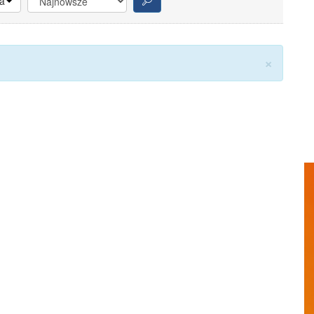
a
Zamkn
×