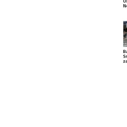
O
N
B
S
z