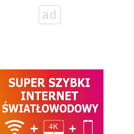
ad
ij