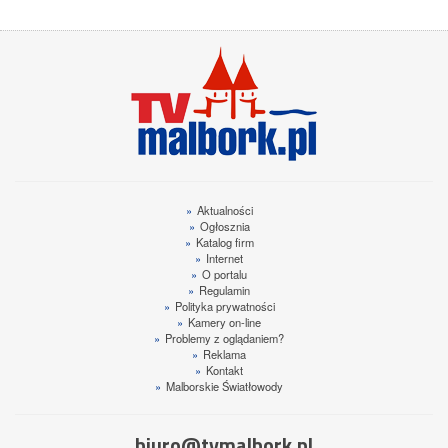
»
Aktualności
»
Ogłosznia
»
Katalog firm
»
Internet
»
O portalu
»
Regulamin
»
Polityka prywatności
»
Kamery on-line
»
Problemy z oglądaniem?
»
Reklama
»
Kontakt
»
Malborskie Światłowody
biuro@tvmalbork.pl