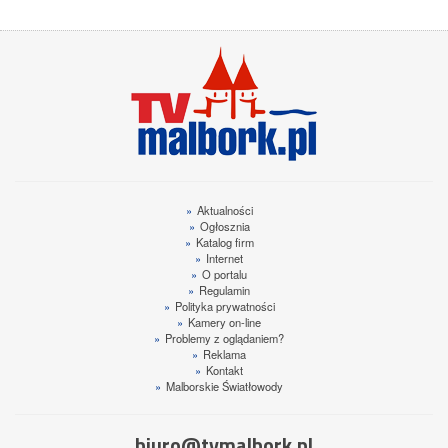
»
Aktualności
»
Ogłosznia
»
Katalog firm
»
Internet
»
O portalu
»
Regulamin
»
Polityka prywatności
»
Kamery on-line
»
Problemy z oglądaniem?
»
Reklama
»
Kontakt
»
Malborskie Światłowody
biuro@tvmalbork.pl