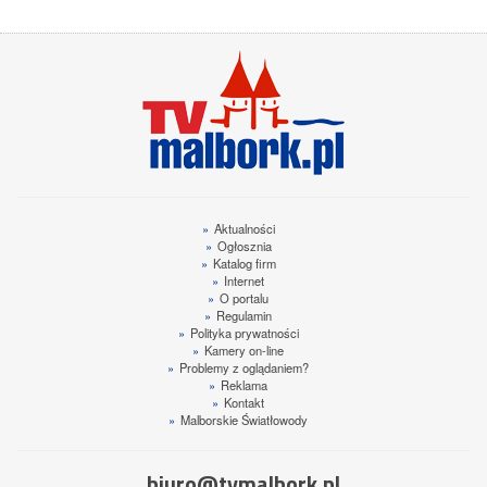
»
Aktualności
»
Ogłosznia
»
Katalog firm
»
Internet
»
O portalu
»
Regulamin
»
Polityka prywatności
»
Kamery on-line
»
Problemy z oglądaniem?
»
Reklama
»
Kontakt
»
Malborskie Światłowody
biuro@tvmalbork.pl