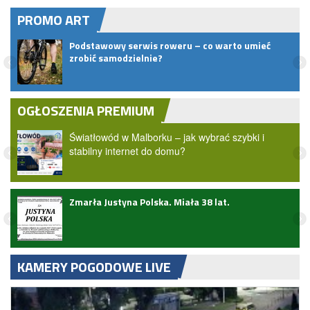
PROMO ART
ie
Podstawowy serwis roweru – co warto umieć
NIE]
zrobić samodzielnie?
OGŁOSZENIA PREMIUM
Światłowód w Malborku – jak wybrać szybki i
stabilny internet do domu?
Zmarła Justyna Polska. Miała 38 lat.
zji
KAMERY POGODOWE LIVE