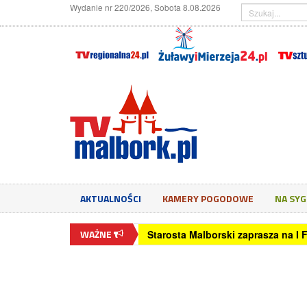
Wydanie nr 220/2026, Sobota 8.08.2026
AKTUALNOŚCI
KAMERY POGODOWE
NA SY
WAŻNE
Starosta Malborski zaprasza na I