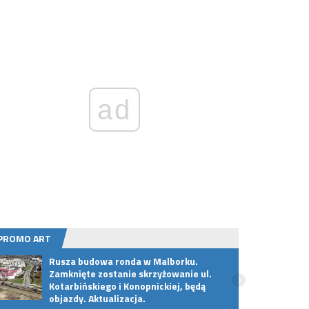
ad
PROMO ART
Rusza budowa ronda w Malborku.
Podst
Zamknięte zostanie skrzyżowanie ul.
umieć
Kotarbińskiego i Konopnickiej, będą
objazdy. Aktualizacja.