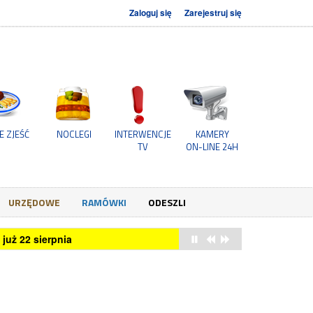
Zaloguj się
Zarejestruj się
E ZJEŚĆ
NOCLEGI
INTERWENCJE
KAMERY
TV
ON-LINE 24H
URZĘDOWE
RAMÓWKI
ODESZLI
już 22 sierpnia