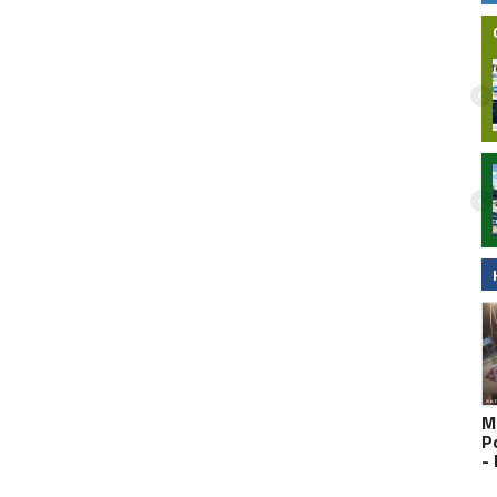
Nielegalna bimbrownia zlikwidowana na
Pomorzu. KAS i Żandarmeria Wojskowa
zatrzymały dwie osoby
M
P
-