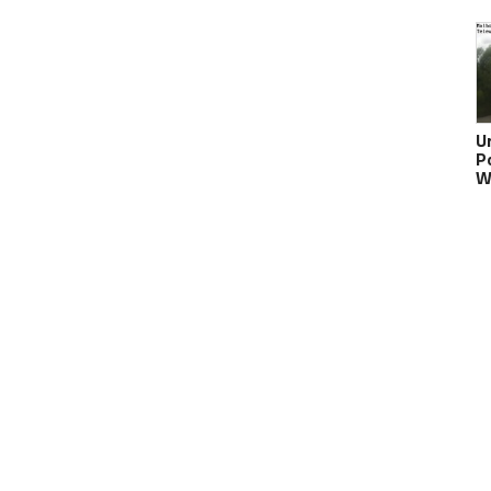
U
Po
W