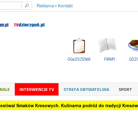
Reklama
•
Kontakt
OGŁOSZENIA
FIRMY
GDZI
GNALE
INTERWENCJE TV
STREFA OBYWATELSKA
SPORT
 Festiwal Smaków Kresowych. Kulinarna podróż do tradycji Kresów 