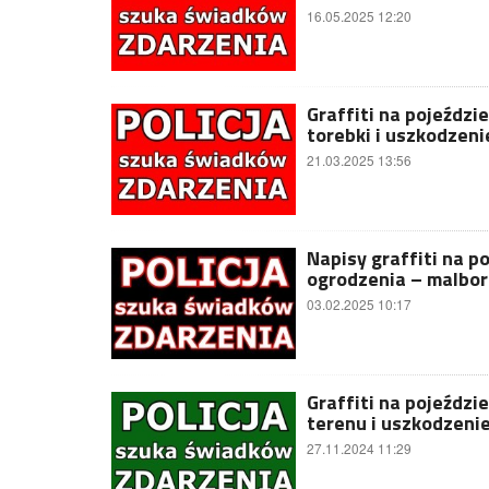
16.05.2025 12:20
Graffiti na pojeźdz
torebki i uszkodzen
21.03.2025 13:56
Napisy graffiti na p
ogrodzenia – malbor
03.02.2025 10:17
Graffiti na pojeździ
terenu i uszkodzeni
27.11.2024 11:29