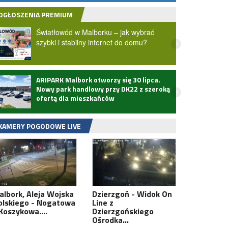
OGŁOSZENIA PREMIUM
Światłowód w Malborku – jak wybrać
szybki i stabilny internet do domu?
ARIPARK Malbork otworzy się 30 lipca.
Zmarł
Nowy park handlowy przy DK22 z szeroką
ofertą dla mieszkańców
KAMERY POGODOWE LIVE
albork, Aleja Wojska
Dzierzgoń - Widok On
olskiego - Nogatowa
Line z
 Koszykowa.…
Dzierzgońskiego
Ośrodka…