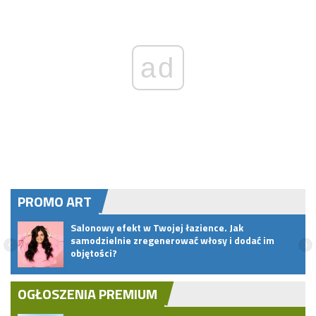
ad
PROMO ART
zy
Salonowy efekt w Twojej łazience. Jak
samodzielnie zregenerować włosy i dodać im
objętości?
OGŁOSZENIA PREMIUM