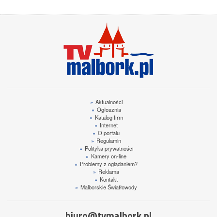
»
Aktualności
»
Ogłosznia
»
Katalog firm
»
Internet
»
O portalu
»
Regulamin
»
Polityka prywatności
»
Kamery on-line
»
Problemy z oglądaniem?
»
Reklama
»
Kontakt
»
Malborskie Światłowody
biuro@tvmalbork.pl