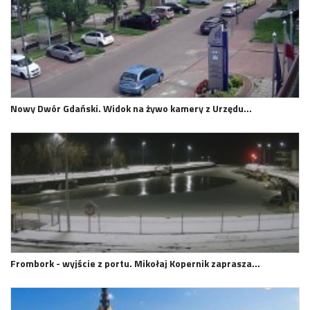
Nowy Dwór Gdański. Widok na żywo kamery z Urzędu…
Frombork - wyjście z portu. Mikołaj Kopernik zaprasza…