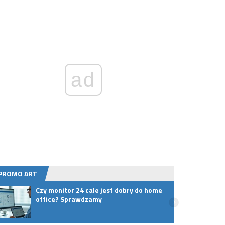
ad
PROMO ART
Czy monitor 24 cale jest dobry do home
Lokal
office? Sprawdzamy
ludzi
proc.