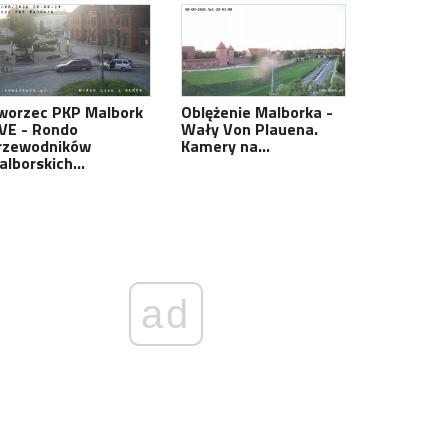
worzec PKP Malbork
Oblężenie Malborka -
IVE - Rondo
Wały Von Plauena.
rzewodników
Kamery na…
alborskich…
ad