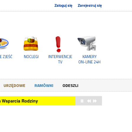
Zaloguj się
Zarejestruj się
E ZJEŚĆ
NOCLEGI
INTERWENCJE
KAMERY
TV
ON-LINE 24H
URZĘDOWE
RAMÓWKI
ODESZLI
um Wsparcia Rodziny