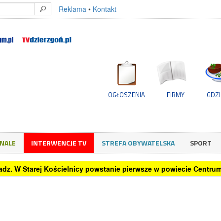
Reklama
•
Kontakt
OGŁOSZENIA
FIRMY
GDZI
GNALE
INTERWENCJE TV
STREFA OBYWATELSKA
SPORT
oradz. W Starej Kościelnicy powstanie pierwsze w powiecie Centr