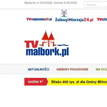
Wydanie nr 220/2026, Sobota 8.08.2026
AKTUALNOŚCI
KAMERY POGODOWE
NA SY
WAŻNE
Blisko 800 tys. zł dla Gminy Mił