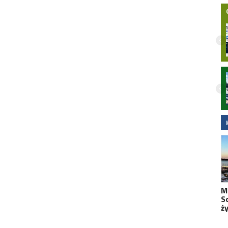
Nielegalna bimbrownia zlikwidowana na
Pomorzu. KAS i Żandarmeria Wojskowa
zatrzymały dwie osoby
M
S
ż