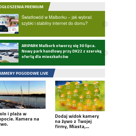
OGŁOSZENIA PREMIUM
Światłowód w Malborku – jak wybrać
szybki i stabilny internet do domu?
ARIPARK Malbork otworzy się 30 lipca.
Zmarł
Nowy park handlowy przy DK22 z szeroką
ofertą dla mieszkańców
KAMERY POGODOWE LIVE
olo i plaża w
Dodaj widok kamery
opocie. Kamera na
na żywo z Twojej
ywo.
firmy, Miasta,…