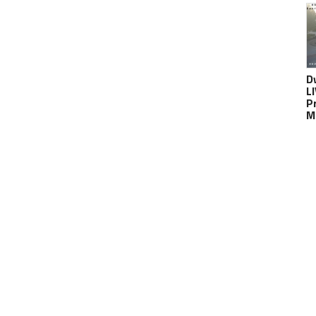
D
L
P
M