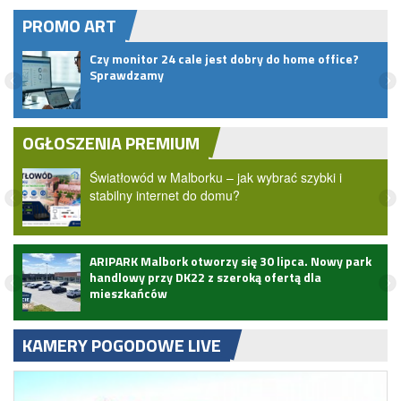
PROMO ART
zy
Czy monitor 24 cale jest dobry do home office?
Sprawdzamy
OGŁOSZENIA PREMIUM
Światłowód w Malborku – jak wybrać szybki i
stabilny internet do domu?
ARIPARK Malbork otworzy się 30 lipca. Nowy park
handlowy przy DK22 z szeroką ofertą dla
mieszkańców
KAMERY POGODOWE LIVE