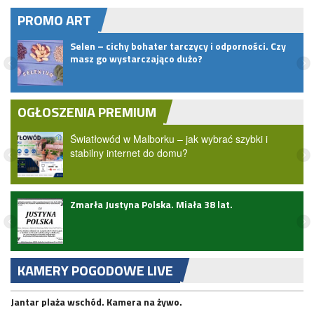
PROMO ART
pem
Selen – cichy bohater tarczycy i odporności. Czy
masz go wystarczająco dużo?
OGŁOSZENIA PREMIUM
Światłowód w Malborku – jak wybrać szybki i
stabilny internet do domu?
Zmarła Justyna Polska. Miała 38 lat.
zji
KAMERY POGODOWE LIVE
Jantar plaża wschód. Kamera na żywo.