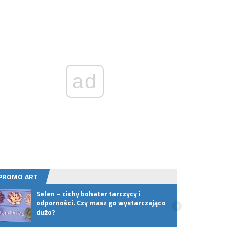
ad
PROMO ART
Selen – cichy bohater tarczycy i
Jak r
odporności. Czy masz go wystarczająco
szuka
dużo?