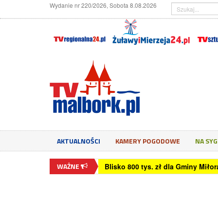
Wydanie nr 220/2026, Sobota 8.08.2026
AKTUALNOŚCI
KAMERY POGODOWE
NA SY
WAŻNE
Blisko 800 tys. zł dla Gminy Mił