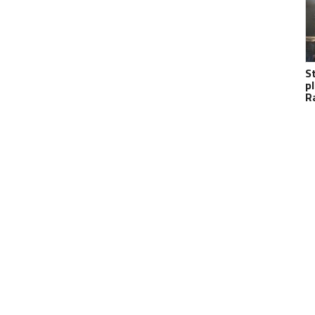
S
p
R