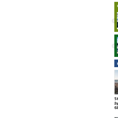
Nielegalna bimbrownia zlikwidowana na
Pomorzu. KAS i Żandarmeria Wojskowa
zatrzymały dwie osoby
S
ż
6