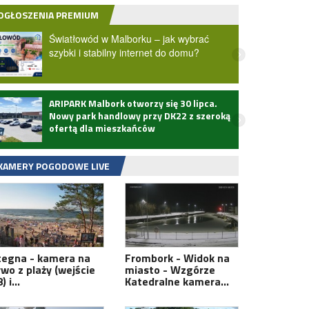
OGŁOSZENIA PREMIUM
Światłowód w Malborku – jak wybrać
szybki i stabilny internet do domu?
ARIPARK Malbork otworzy się 30 lipca.
Zmarł
Nowy park handlowy przy DK22 z szeroką
ofertą dla mieszkańców
KAMERY POGODOWE LIVE
tegna - kamera na
Frombork - Widok na
ywo z plaży (wejście
miasto - Wzgórze
8) i…
Katedralne kamera…