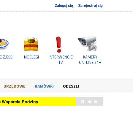
Zaloguj się
Zarejestruj się
E ZJEŚĆ
NOCLEGI
INTERWENCJE
KAMERY
TV
ON-LINE 24H
URZĘDOWE
RAMÓWKI
ODESZLI
um Wsparcia Rodziny