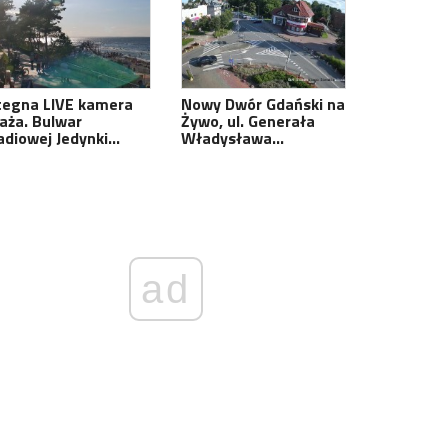
tegna LIVE kamera
Nowy Dwór Gdański na
laża. Bulwar
Żywo, ul. Generała
adiowej Jedynki…
Władysława…
ad