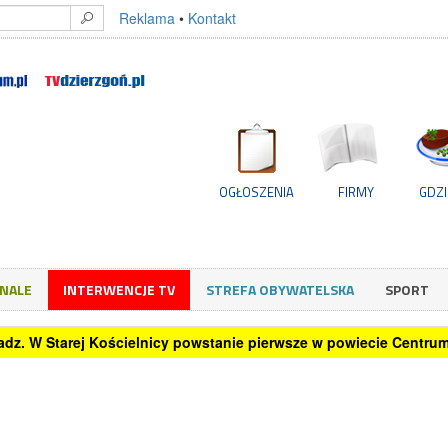
Reklama
•
Kontakt
OGŁOSZENIA
FIRMY
GDZI
GNALE
INTERWENCJE TV
STREFA OBYWATELSKA
SPORT
oradz. W Starej Kościelnicy powstanie pierwsze w powiecie Centr